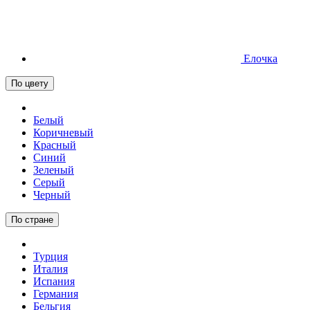
Елочка
По цвету
Белый
Коричневый
Красный
Синий
Зеленый
Серый
Черный
По стране
Турция
Италия
Испания
Германия
Бельгия