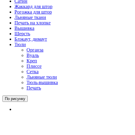
Сатин
Жаккард для штор
Рогожка для штор
Льняные ткани
Печать на хлопке
Вышивка
Шерсть
Блэкаут, димаут
Тюли
Органза
Вуаль
Креп
Плиссе
Сетка
Льняные тюли
Тюль-вышивка
Печать
По рисунку