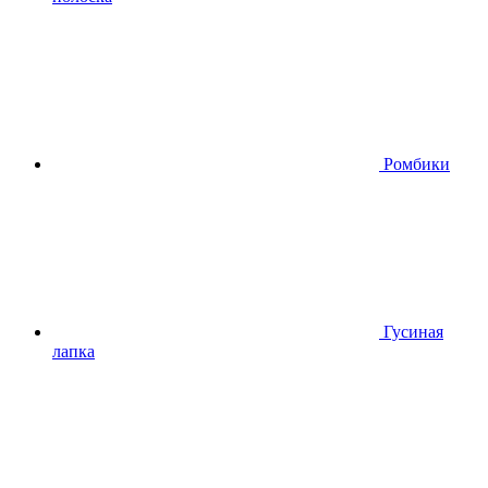
Ромбики
Гусиная
лапка