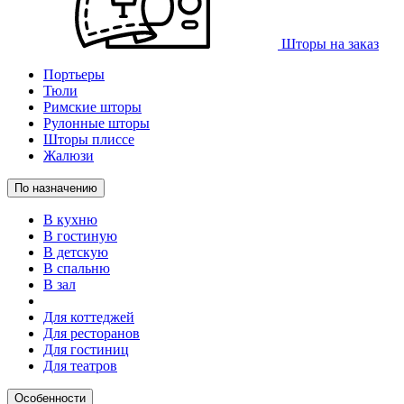
Шторы на заказ
Портьеры
Тюли
Римские шторы
Рулонные шторы
Шторы плиссе
Жалюзи
По назначению
В кухню
В гостиную
В детскую
В спальню
В зал
Для коттеджей
Для ресторанов
Для гостиниц
Для театров
Особенности