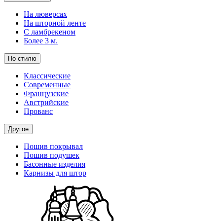
На люверсах
На шторной ленте
С ламбрекеном
Более 3 м.
По стилю
Классические
Современные
Французские
Австрийские
Прованс
Другое
Пошив покрывал
Пошив подушек
Басонные изделия
Карнизы для штор