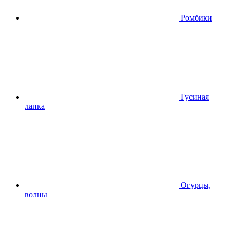
Ромбики
Гусиная
лапка
Огурцы,
волны