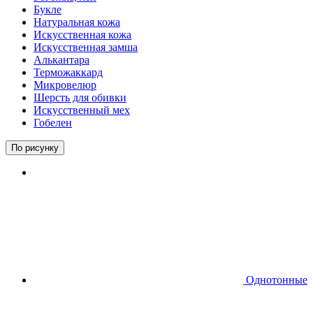
Букле
Натуральная кожа
Искусственная кожа
Искусственная замша
Алькантара
Терможаккард
Микровелюр
Шерсть для обивки
Искусственный мех
Гобелен
По рисунку
Однотонные