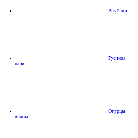
Ромбики
Гусиная
лапка
Огурцы,
волны