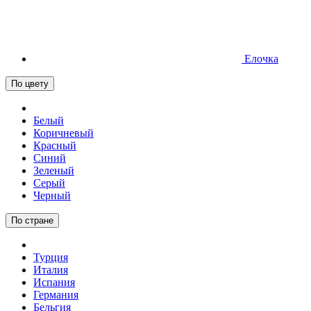
Елочка
По цвету
Белый
Коричневый
Красный
Синий
Зеленый
Серый
Черный
По стране
Турция
Италия
Испания
Германия
Бельгия