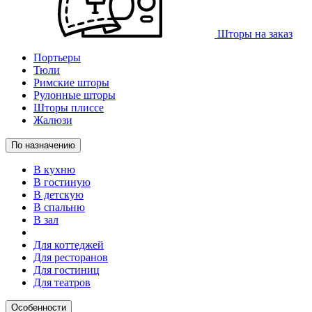
Шторы на заказ
Портьеры
Тюли
Римские шторы
Рулонные шторы
Шторы плиссе
Жалюзи
По назначению
В кухню
В гостиную
В детскую
В спальню
В зал
Для коттеджей
Для ресторанов
Для гостиниц
Для театров
Особенности