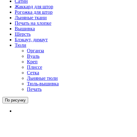
Сатин
Жаккард для штор
Рогожка для штор
Льняные ткани
Печать на хлопке
Вышивка
Шерсть
Блэкаут, димаут
Тюли
Органза
Вуаль
Креп
Плиссе
Сетка
Льняные тюли
Тюль-вышивка
Печать
По рисунку