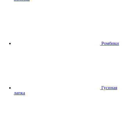
Ромбики
Гусиная
лапка