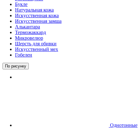
Букле
Натуральная кожа
Искусственная кожа
Искусственная замша
Алькантара
Терможаккард
Микровелюр
Шерсть для обивки
Искусственный мех
Гобелен
По рисунку
Однотонные