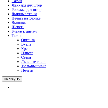
Сатин
Жаккард для штор
Рогожка для штор
Льняные ткани
Печать на хлопке
Вышивка
Шерсть
Блэкаут, димаут
Тюли
Органза
Вуаль
Креп
Плиссе
Сетка
Льняные тюли
Тюль-вышивка
Печать
По рисунку