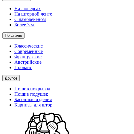
На люверсах
На шторной ленте
С ламбрекеном
Более 3 м.
По стилю
Классические
Современные
Французские
Австрийские
Прованс
Другое
Пошив покрывал
Пошив подушек
Басонные изделия
Карнизы для штор