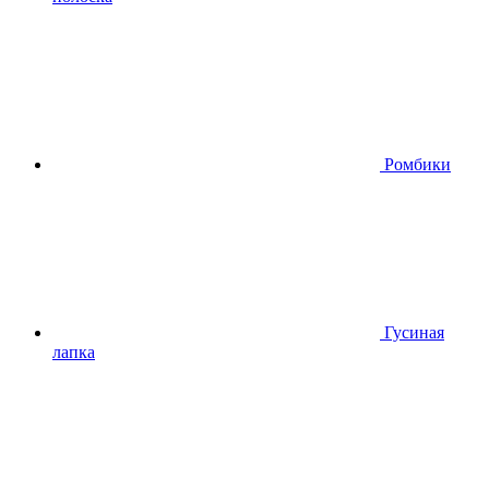
Ромбики
Гусиная
лапка