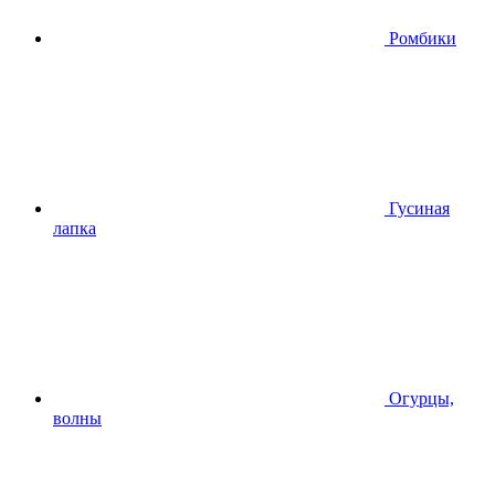
Ромбики
Гусиная
лапка
Огурцы,
волны