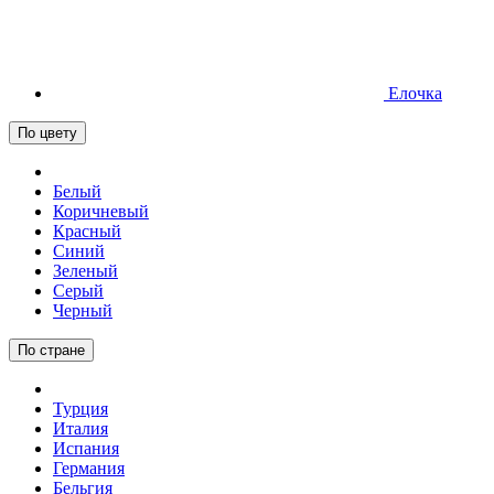
Елочка
По цвету
Белый
Коричневый
Красный
Синий
Зеленый
Серый
Черный
По стране
Турция
Италия
Испания
Германия
Бельгия