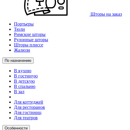
Шторы на заказ
Портьеры
Тюли
Римские шторы
Рулонные шторы
Шторы плиссе
Жалюзи
По назначению
В кухню
В гостиную
В детскую
В спальню
В зал
Для коттеджей
Для ресторанов
Для гостиниц
Для театров
Особенности