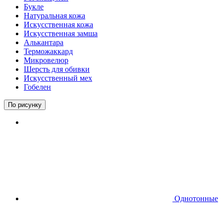
Букле
Натуральная кожа
Искусственная кожа
Искусственная замша
Алькантара
Терможаккард
Микровелюр
Шерсть для обивки
Искусственный мех
Гобелен
По рисунку
Однотонные