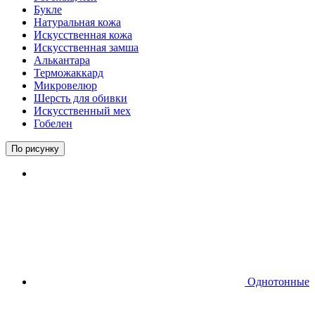
Букле
Натуральная кожа
Искусственная кожа
Искусственная замша
Алькантара
Терможаккард
Микровелюр
Шерсть для обивки
Искусственный мех
Гобелен
По рисунку
Однотонные