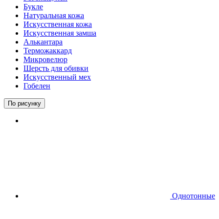
Букле
Натуральная кожа
Искусственная кожа
Искусственная замша
Алькантара
Терможаккард
Микровелюр
Шерсть для обивки
Искусственный мех
Гобелен
По рисунку
Однотонные