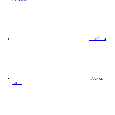
Ромбики
Гусиная
лапка