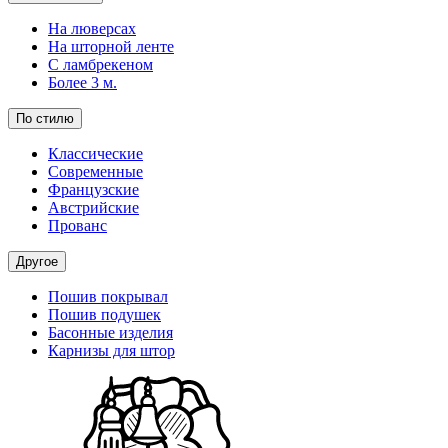
На люверсах
На шторной ленте
С ламбрекеном
Более 3 м.
По стилю
Классические
Современные
Французские
Австрийские
Прованс
Другое
Пошив покрывал
Пошив подушек
Басонные изделия
Карнизы для штор