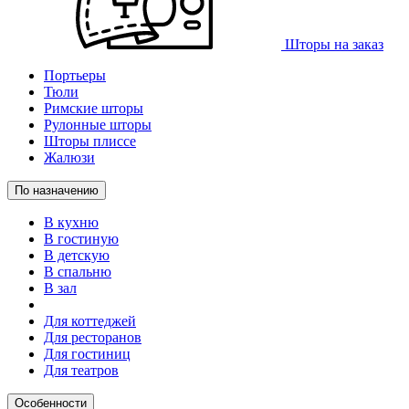
Шторы на заказ
Портьеры
Тюли
Римские шторы
Рулонные шторы
Шторы плиссе
Жалюзи
По назначению
В кухню
В гостиную
В детскую
В спальню
В зал
Для коттеджей
Для ресторанов
Для гостиниц
Для театров
Особенности