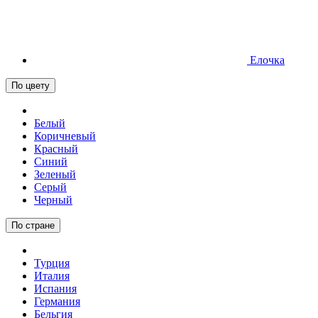
Елочка
По цвету
Белый
Коричневый
Красный
Синий
Зеленый
Серый
Черный
По стране
Турция
Италия
Испания
Германия
Бельгия