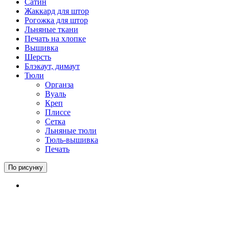
Сатин
Жаккард для штор
Рогожка для штор
Льняные ткани
Печать на хлопке
Вышивка
Шерсть
Блэкаут, димаут
Тюли
Органза
Вуаль
Креп
Плиссе
Сетка
Льняные тюли
Тюль-вышивка
Печать
По рисунку