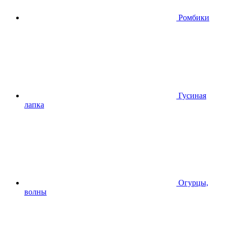
Ромбики
Гусиная
лапка
Огурцы,
волны