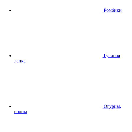
Ромбики
Гусиная
лапка
Огурцы,
волны