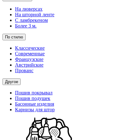
На люверсах
На шторной ленте
С ламбрекеном
Более 3 м.
По стилю
Классические
Современные
Французские
Австрийские
Прованс
Другое
Пошив покрывал
Пошив подушек
Басонные изделия
Карнизы для штор