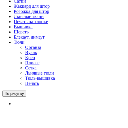
Сатин
Жаккард для штор
Рогожка для штор
Льняные ткани
Печать на хлопке
Вышивка
Шерсть
Блэкаут, димаут
Тюли
Органза
Вуаль
Креп
Плиссе
Сетка
Льняные тюли
Тюль-вышивка
Печать
По рисунку