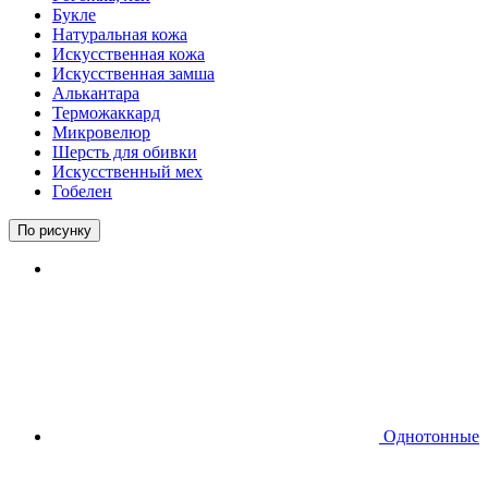
Букле
Натуральная кожа
Искусственная кожа
Искусственная замша
Алькантара
Терможаккард
Микровелюр
Шерсть для обивки
Искусственный мех
Гобелен
По рисунку
Однотонные