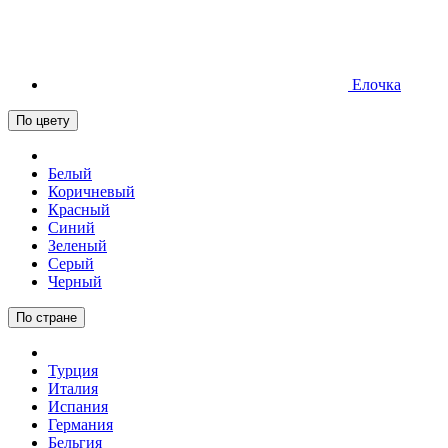
Елочка
По цвету
Белый
Коричневый
Красный
Синий
Зеленый
Серый
Черный
По стране
Турция
Италия
Испания
Германия
Бельгия