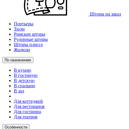
Шторы на заказ
Портьеры
Тюли
Римские шторы
Рулонные шторы
Шторы плиссе
Жалюзи
По назначению
В кухню
В гостиную
В детскую
В спальню
В зал
Для коттеджей
Для ресторанов
Для гостиниц
Для театров
Особенности