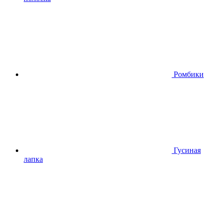
Ромбики
Гусиная
лапка