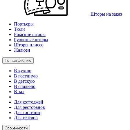
Шторы на заказ
Портьеры
Тюли
Римские шторы
Рулонные шторы
Шторы плиссе
Жалюзи
По назначению
В кухню
В гостиную
В детскую
В спальню
В зал
Для коттеджей
Для ресторанов
Для гостиниц
Для театров
Особенности