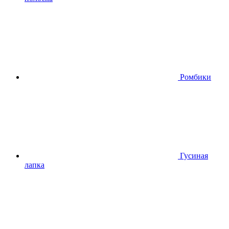
Ромбики
Гусиная
лапка