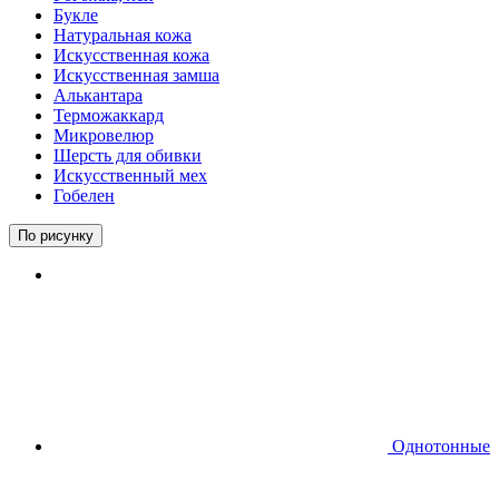
Букле
Натуральная кожа
Искусственная кожа
Искусственная замша
Алькантара
Терможаккард
Микровелюр
Шерсть для обивки
Искусственный мех
Гобелен
По рисунку
Однотонные