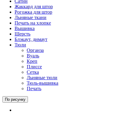
Сатин
Жаккард для штор
Рогожка для штор
Льняные ткани
Печать на хлопке
Вышивка
Шерсть
Блэкаут, димаут
Тюли
Органза
Вуаль
Креп
Плиссе
Сетка
Льняные тюли
Тюль-вышивка
Печать
По рисунку