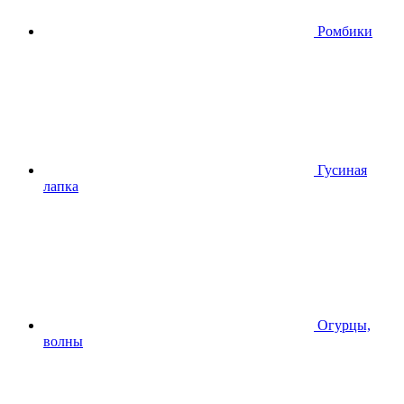
Ромбики
Гусиная
лапка
Огурцы,
волны