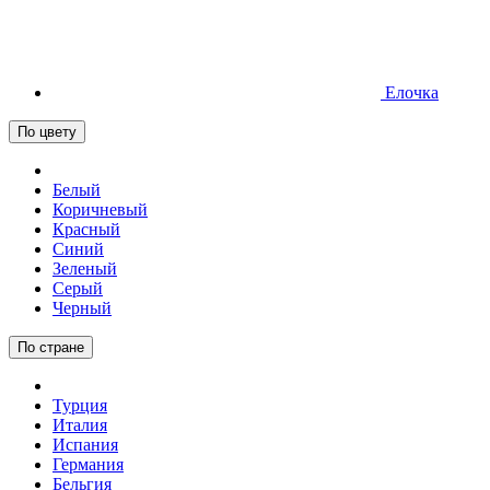
Елочка
По цвету
Белый
Коричневый
Красный
Синий
Зеленый
Серый
Черный
По стране
Турция
Италия
Испания
Германия
Бельгия