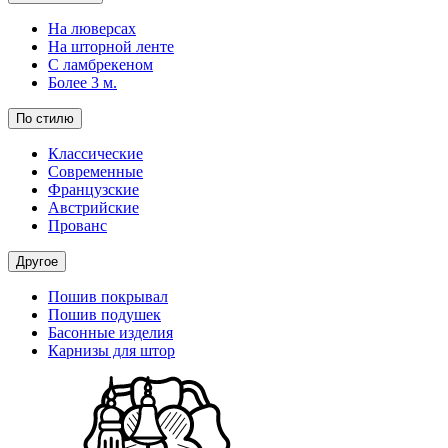
На люверсах
На шторной ленте
С ламбрекеном
Более 3 м.
По стилю
Классические
Современные
Французские
Австрийские
Прованс
Другое
Пошив покрывал
Пошив подушек
Басонные изделия
Карнизы для штор