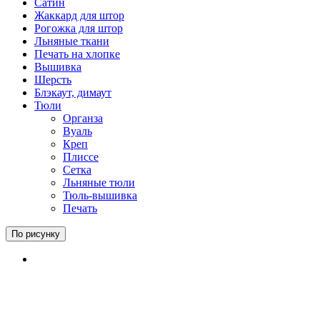
Сатин
Жаккард для штор
Рогожка для штор
Льняные ткани
Печать на хлопке
Вышивка
Шерсть
Блэкаут, димаут
Тюли
Органза
Вуаль
Креп
Плиссе
Сетка
Льняные тюли
Тюль-вышивка
Печать
По рисунку