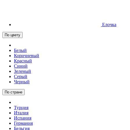
Елочка
По цвету
Белый
Коричневый
Красный
Синий
Зеленый
Серый
Черный
По стране
Турция
Италия
Испания
Германия
Бельгия