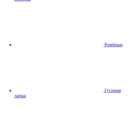
Ромбики
Гусиная
лапка