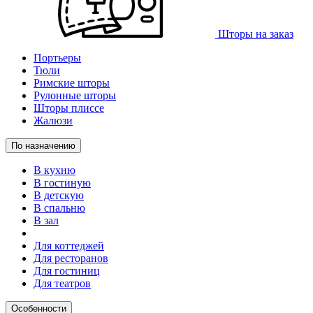
Шторы на заказ
Портьеры
Тюли
Римские шторы
Рулонные шторы
Шторы плиссе
Жалюзи
По назначению
В кухню
В гостиную
В детскую
В спальню
В зал
Для коттеджей
Для ресторанов
Для гостиниц
Для театров
Особенности