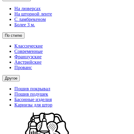
На люверсах
На шторной ленте
С ламбрекеном
Более 3 м.
По стилю
Классические
Современные
Французские
Австрийские
Прованс
Другое
Пошив покрывал
Пошив подушек
Басонные изделия
Карнизы для штор