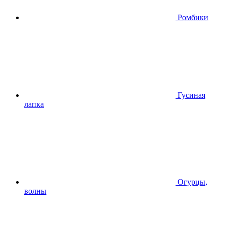
Ромбики
Гусиная
лапка
Огурцы,
волны