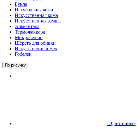
Букле
Натуральная кожа
Искусственная кожа
Искусственная замша
Алькантара
Терможаккард
Микровелюр
Шерсть для обивки
Искусственный мех
Гобелен
По рисунку
Однотонные