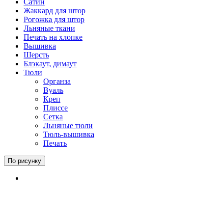
Сатин
Жаккард для штор
Рогожка для штор
Льняные ткани
Печать на хлопке
Вышивка
Шерсть
Блэкаут, димаут
Тюли
Органза
Вуаль
Креп
Плиссе
Сетка
Льняные тюли
Тюль-вышивка
Печать
По рисунку