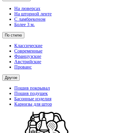
На люверсах
На шторной ленте
С ламбрекеном
Более 3 м.
По стилю
Классические
Современные
Французские
Австрийские
Прованс
Другое
Пошив покрывал
Пошив подушек
Басонные изделия
Карнизы для штор