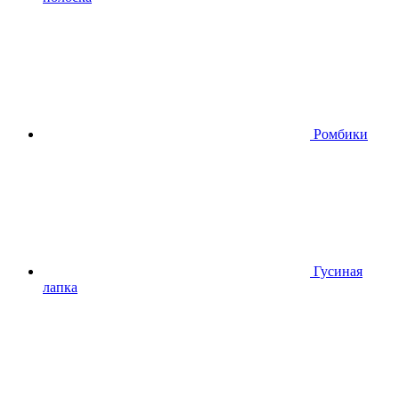
Ромбики
Гусиная
лапка