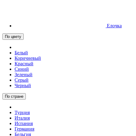
Елочка
По цвету
Белый
Коричневый
Красный
Синий
Зеленый
Серый
Черный
По стране
Турция
Италия
Испания
Германия
Бельгия