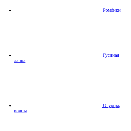
Ромбики
Гусиная
лапка
Огурцы,
волны