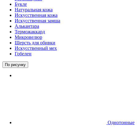
Букле
Натуральная кожа
Искусственная кожа
Искусственная замша
Алькантара
Терможаккард
Микровелюр
Шерсть для обивки
Искусственный мех
Гобелен
По рисунку
Однотонные