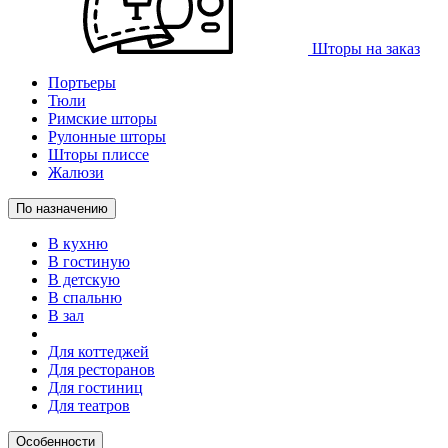
Шторы на заказ
Портьеры
Тюли
Римские шторы
Рулонные шторы
Шторы плиссе
Жалюзи
По назначению
В кухню
В гостиную
В детскую
В спальню
В зал
Для коттеджей
Для ресторанов
Для гостиниц
Для театров
Особенности