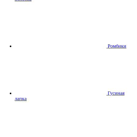
Ромбики
Гусиная
лапка