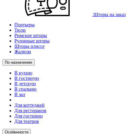
Шторы на заказ
Портьеры
Тюли
Римские шторы
Рулонные шторы
Шторы плиссе
Жалюзи
По назначению
В кухню
В гостиную
В детскую
В спальню
В зал
Для коттеджей
Для ресторанов
Для гостиниц
Для театров
Особенности