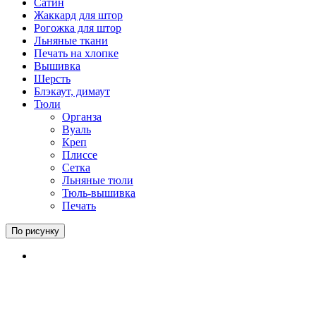
Сатин
Жаккард для штор
Рогожка для штор
Льняные ткани
Печать на хлопке
Вышивка
Шерсть
Блэкаут, димаут
Тюли
Органза
Вуаль
Креп
Плиссе
Сетка
Льняные тюли
Тюль-вышивка
Печать
По рисунку