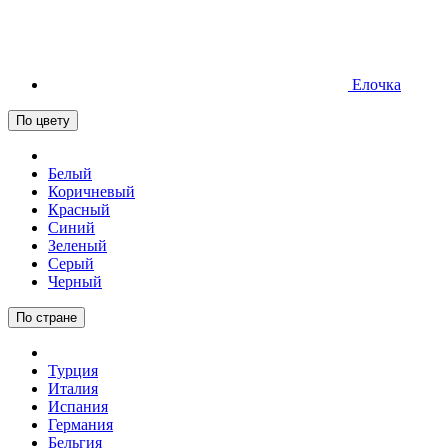
Елочка
По цвету
Белый
Коричневый
Красный
Синий
Зеленый
Серый
Черный
По стране
Турция
Италия
Испания
Германия
Бельгия