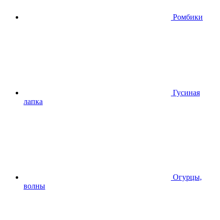
Ромбики
Гусиная
лапка
Огурцы,
волны