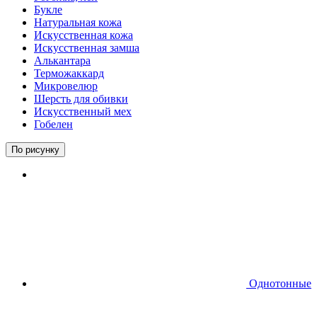
Букле
Натуральная кожа
Искусственная кожа
Искусственная замша
Алькантара
Терможаккард
Микровелюр
Шерсть для обивки
Искусственный мех
Гобелен
По рисунку
Однотонные