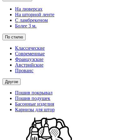
На люверсах
На шторной ленте
С ламбрекеном
Более 3 м.
По стилю
Классические
Современные
Французские
Австрийские
Прованс
Другое
Пошив покрывал
Пошив подушек
Басонные изделия
Карнизы для штор