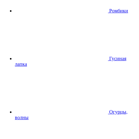
Ромбики
Гусиная
лапка
Огурцы,
волны