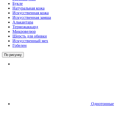
Букле
Натуральная кожа
Искусственная кожа
Искусственная замша
Алькантара
Терможаккард
Микровелюр
Шерсть для обивки
Искусственный мех
Гобелен
По рисунку
Однотонные