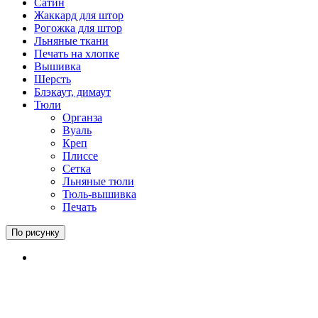
Сатин
Жаккард для штор
Рогожка для штор
Льняные ткани
Печать на хлопке
Вышивка
Шерсть
Блэкаут, димаут
Тюли
Органза
Вуаль
Креп
Плиссе
Сетка
Льняные тюли
Тюль-вышивка
Печать
По рисунку