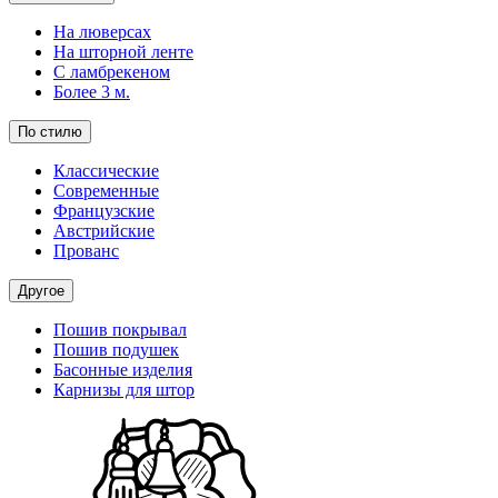
На люверсах
На шторной ленте
С ламбрекеном
Более 3 м.
По стилю
Классические
Современные
Французские
Австрийские
Прованс
Другое
Пошив покрывал
Пошив подушек
Басонные изделия
Карнизы для штор