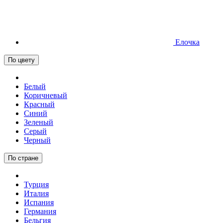
Елочка
По цвету
Белый
Коричневый
Красный
Синий
Зеленый
Серый
Черный
По стране
Турция
Италия
Испания
Германия
Бельгия