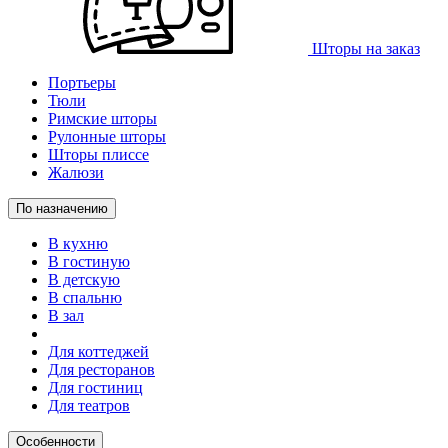
Шторы на заказ
Портьеры
Тюли
Римские шторы
Рулонные шторы
Шторы плиссе
Жалюзи
По назначению
В кухню
В гостиную
В детскую
В спальню
В зал
Для коттеджей
Для ресторанов
Для гостиниц
Для театров
Особенности