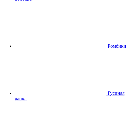
Ромбики
Гусиная
лапка