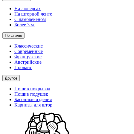
На люверсах
На шторной ленте
С ламбрекеном
Более 3 м.
По стилю
Классические
Современные
Французские
Австрийские
Прованс
Другое
Пошив покрывал
Пошив подушек
Басонные изделия
Карнизы для штор