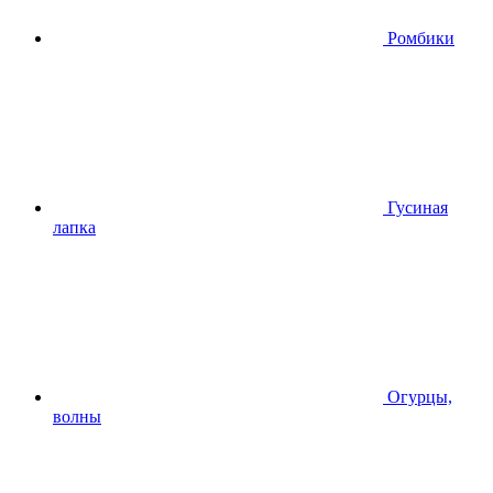
Ромбики
Гусиная
лапка
Огурцы,
волны