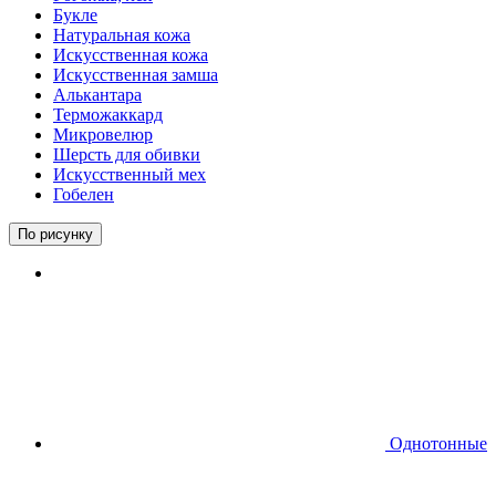
Букле
Натуральная кожа
Искусственная кожа
Искусственная замша
Алькантара
Терможаккард
Микровелюр
Шерсть для обивки
Искусственный мех
Гобелен
По рисунку
Однотонные