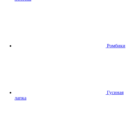
Ромбики
Гусиная
лапка