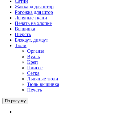
Сатин
Жаккард для штор
Рогожка для штор
Льняные ткани
Печать на хлопке
Вышивка
Шерсть
Блэкаут, димаут
Тюли
Органза
Вуаль
Креп
Плиссе
Сетка
Льняные тюли
Тюль-вышивка
Печать
По рисунку