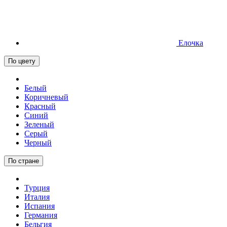
Елочка
По цвету
Белый
Коричневый
Красный
Синий
Зеленый
Серый
Черный
По стране
Турция
Италия
Испания
Германия
Бельгия