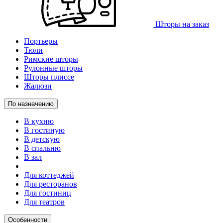
Шторы на заказ
Портьеры
Тюли
Римские шторы
Рулонные шторы
Шторы плиссе
Жалюзи
По назначению
В кухню
В гостиную
В детскую
В спальню
В зал
Для коттеджей
Для ресторанов
Для гостиниц
Для театров
Особенности