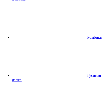
Ромбики
Гусиная
лапка