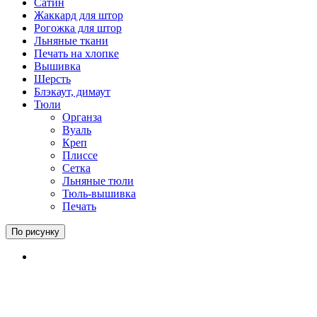
Сатин
Жаккард для штор
Рогожка для штор
Льняные ткани
Печать на хлопке
Вышивка
Шерсть
Блэкаут, димаут
Тюли
Органза
Вуаль
Креп
Плиссе
Сетка
Льняные тюли
Тюль-вышивка
Печать
По рисунку