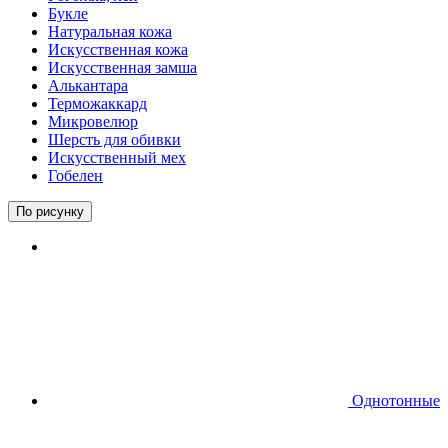
Букле
Натуральная кожа
Искусственная кожа
Искусственная замша
Алькантара
Терможаккард
Микровелюр
Шерсть для обивки
Искусственный мех
Гобелен
По рисунку
Однотонные