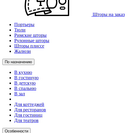
Шторы на заказ
Портьеры
Тюли
Римские шторы
Рулонные шторы
Шторы плиссе
Жалюзи
По назначению
В кухню
В гостиную
В детскую
В спальню
В зал
Для коттеджей
Для ресторанов
Для гостиниц
Для театров
Особенности