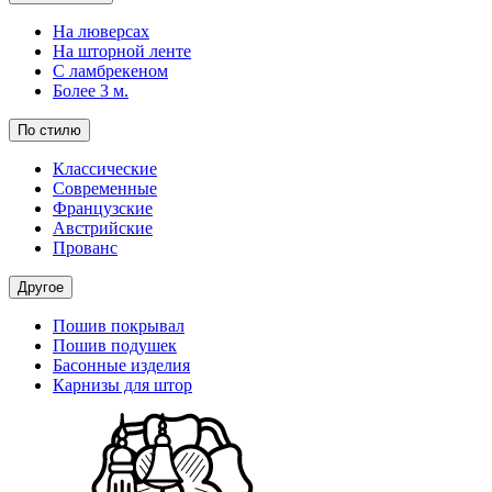
На люверсах
На шторной ленте
С ламбрекеном
Более 3 м.
По стилю
Классические
Современные
Французские
Австрийские
Прованс
Другое
Пошив покрывал
Пошив подушек
Басонные изделия
Карнизы для штор