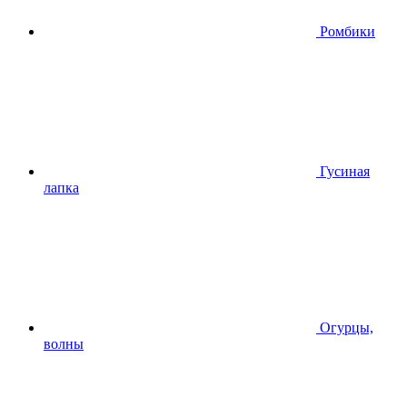
Ромбики
Гусиная
лапка
Огурцы,
волны