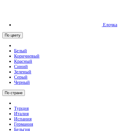
Елочка
По цвету
Белый
Коричневый
Красный
Синий
Зеленый
Серый
Черный
По стране
Турция
Италия
Испания
Германия
Бельгия