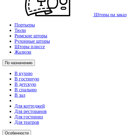
Шторы на заказ
Портьеры
Тюли
Римские шторы
Рулонные шторы
Шторы плиссе
Жалюзи
По назначению
В кухню
В гостиную
В детскую
В спальню
В зал
Для коттеджей
Для ресторанов
Для гостиниц
Для театров
Особенности