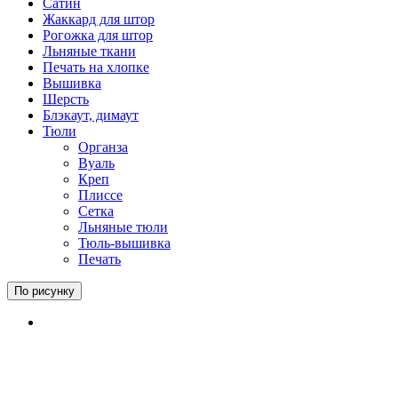
Сатин
Жаккард для штор
Рогожка для штор
Льняные ткани
Печать на хлопке
Вышивка
Шерсть
Блэкаут, димаут
Тюли
Органза
Вуаль
Креп
Плиссе
Сетка
Льняные тюли
Тюль-вышивка
Печать
По рисунку