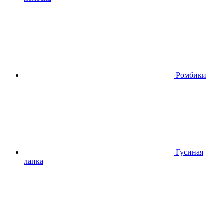
Ромбики
Гусиная
лапка