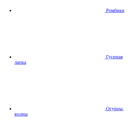
Ромбики
Гусиная
лапка
Огурцы,
волны