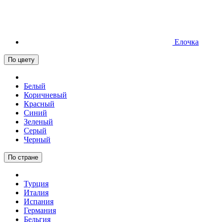
Елочка
По цвету
Белый
Коричневый
Красный
Синий
Зеленый
Серый
Черный
По стране
Турция
Италия
Испания
Германия
Бельгия