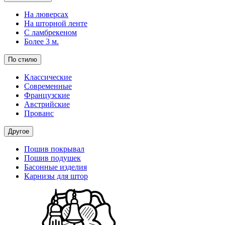
На люверсах
На шторной ленте
С ламбрекеном
Более 3 м.
По стилю
Классические
Современные
Французские
Австрийские
Прованс
Другое
Пошив покрывал
Пошив подушек
Басонные изделия
Карнизы для штор