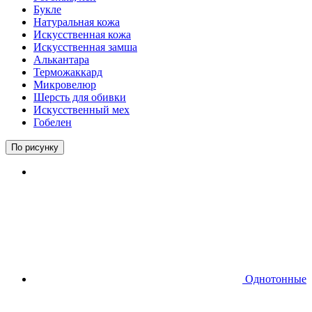
Букле
Натуральная кожа
Искусственная кожа
Искусственная замша
Алькантара
Терможаккард
Микровелюр
Шерсть для обивки
Искусственный мех
Гобелен
По рисунку
Однотонные