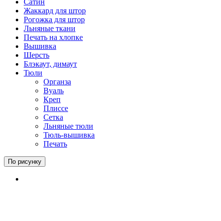
Сатин
Жаккард для штор
Рогожка для штор
Льняные ткани
Печать на хлопке
Вышивка
Шерсть
Блэкаут, димаут
Тюли
Органза
Вуаль
Креп
Плиссе
Сетка
Льняные тюли
Тюль-вышивка
Печать
По рисунку