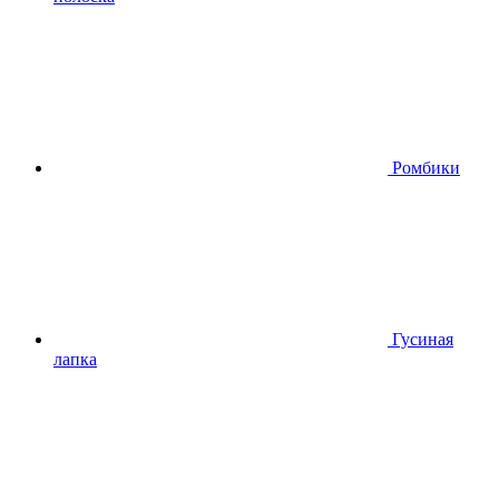
Ромбики
Гусиная
лапка