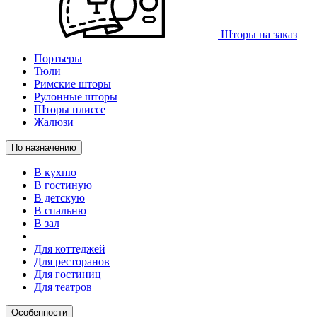
Шторы на заказ
Портьеры
Тюли
Римские шторы
Рулонные шторы
Шторы плиссе
Жалюзи
По назначению
В кухню
В гостиную
В детскую
В спальню
В зал
Для коттеджей
Для ресторанов
Для гостиниц
Для театров
Особенности