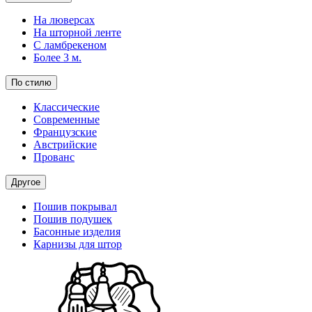
На люверсах
На шторной ленте
С ламбрекеном
Более 3 м.
По стилю
Классические
Современные
Французские
Австрийские
Прованс
Другое
Пошив покрывал
Пошив подушек
Басонные изделия
Карнизы для штор