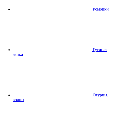
Ромбики
Гусиная
лапка
Огурцы,
волны