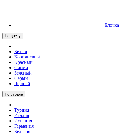
Елочка
По цвету
Белый
Коричневый
Красный
Синий
Зеленый
Серый
Черный
По стране
Турция
Италия
Испания
Германия
Бельгия