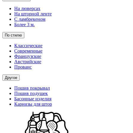
На люверсах
На шторной ленте
С ламбрекеном
Более 3 м.
По стилю
Классические
Современные
Французские
Австрийские
Прованс
Другое
Пошив покрывал
Пошив подушек
Басонные изделия
Карнизы для штор