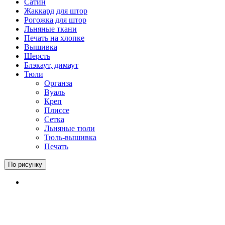
Сатин
Жаккард для штор
Рогожка для штор
Льняные ткани
Печать на хлопке
Вышивка
Шерсть
Блэкаут, димаут
Тюли
Органза
Вуаль
Креп
Плиссе
Сетка
Льняные тюли
Тюль-вышивка
Печать
По рисунку