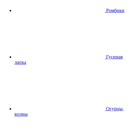
Ромбики
Гусиная
лапка
Огурцы,
волны