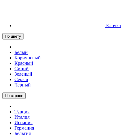
Елочка
По цвету
Белый
Коричневый
Красный
Синий
Зеленый
Серый
Черный
По стране
Турция
Италия
Испания
Германия
Бельгия