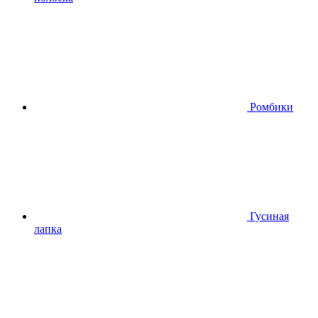
Ромбики
Гусиная
лапка