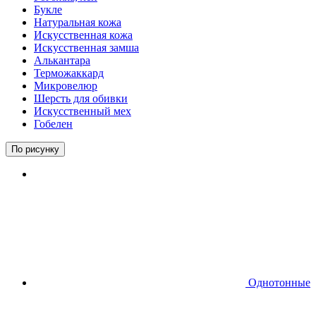
Букле
Натуральная кожа
Искусственная кожа
Искусственная замша
Алькантара
Терможаккард
Микровелюр
Шерсть для обивки
Искусственный мех
Гобелен
По рисунку
Однотонные