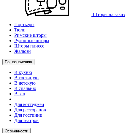
Шторы на заказ
Портьеры
Тюли
Римские шторы
Рулонные шторы
Шторы плиссе
Жалюзи
По назначению
В кухню
В гостиную
В детскую
В спальню
В зал
Для коттеджей
Для ресторанов
Для гостиниц
Для театров
Особенности