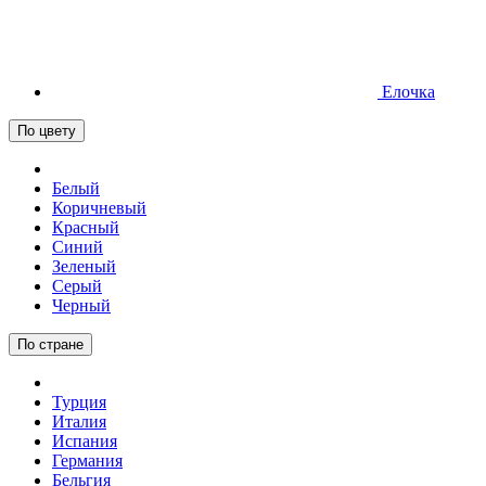
Елочка
По цвету
Белый
Коричневый
Красный
Синий
Зеленый
Серый
Черный
По стране
Турция
Италия
Испания
Германия
Бельгия