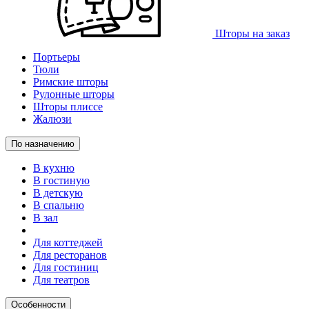
Шторы на заказ
Портьеры
Тюли
Римские шторы
Рулонные шторы
Шторы плиссе
Жалюзи
По назначению
В кухню
В гостиную
В детскую
В спальню
В зал
Для коттеджей
Для ресторанов
Для гостиниц
Для театров
Особенности