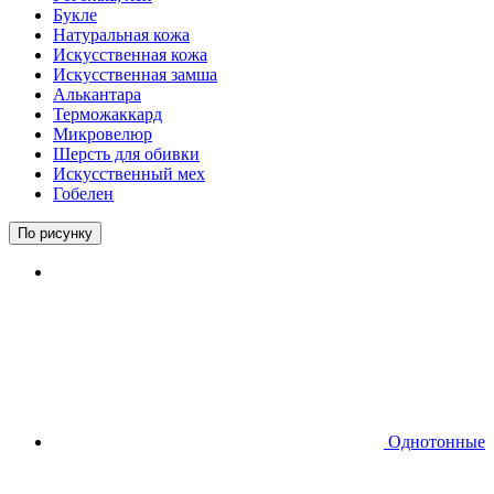
Букле
Натуральная кожа
Искусственная кожа
Искусственная замша
Алькантара
Терможаккард
Микровелюр
Шерсть для обивки
Искусственный мех
Гобелен
По рисунку
Однотонные