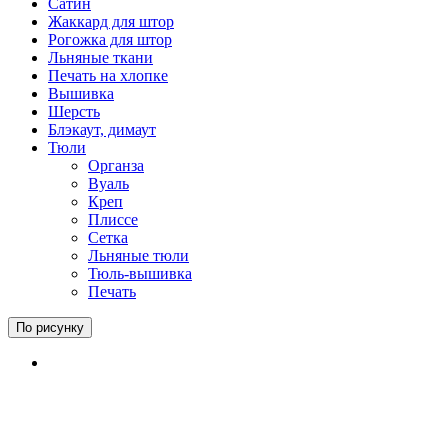
Сатин
Жаккард для штор
Рогожка для штор
Льняные ткани
Печать на хлопке
Вышивка
Шерсть
Блэкаут, димаут
Тюли
Органза
Вуаль
Креп
Плиссе
Сетка
Льняные тюли
Тюль-вышивка
Печать
По рисунку