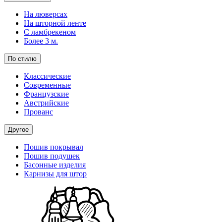
На люверсах
На шторной ленте
С ламбрекеном
Более 3 м.
По стилю
Классические
Современные
Французские
Австрийские
Прованс
Другое
Пошив покрывал
Пошив подушек
Басонные изделия
Карнизы для штор