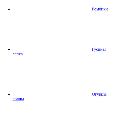
Ромбики
Гусиная
лапка
Огурцы,
волны