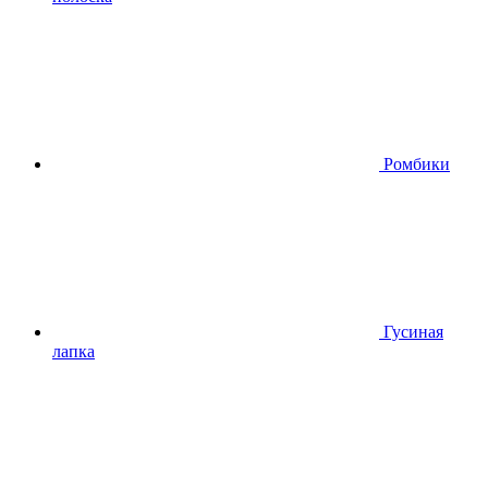
Ромбики
Гусиная
лапка