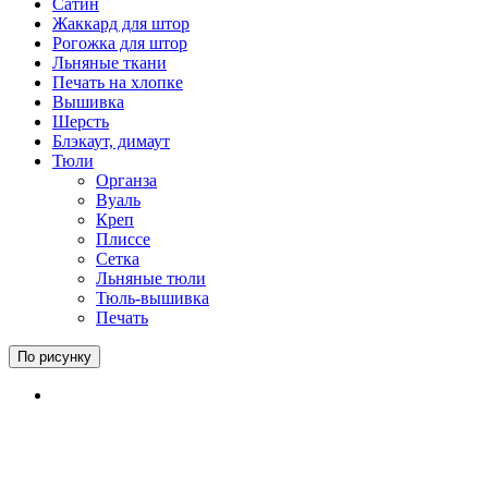
Сатин
Жаккард для штор
Рогожка для штор
Льняные ткани
Печать на хлопке
Вышивка
Шерсть
Блэкаут, димаут
Тюли
Органза
Вуаль
Креп
Плиссе
Сетка
Льняные тюли
Тюль-вышивка
Печать
По рисунку