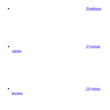
Ромбики
Гусиная
лапка
Огурцы,
волны