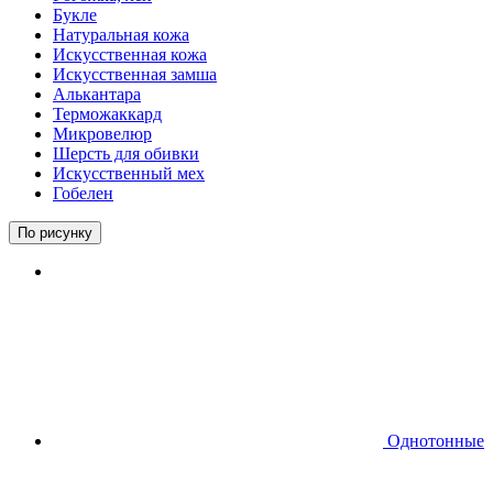
Букле
Натуральная кожа
Искусственная кожа
Искусственная замша
Алькантара
Терможаккард
Микровелюр
Шерсть для обивки
Искусственный мех
Гобелен
По рисунку
Однотонные