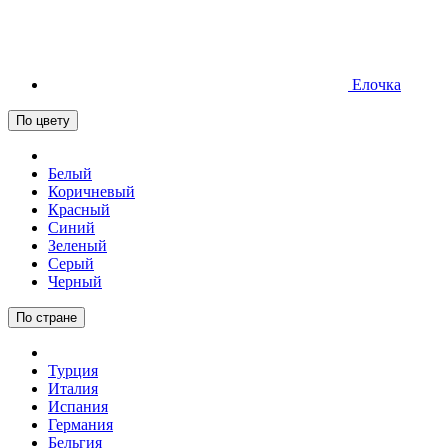
Елочка
По цвету
Белый
Коричневый
Красный
Синий
Зеленый
Серый
Черный
По стране
Турция
Италия
Испания
Германия
Бельгия