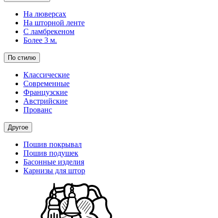
На люверсах
На шторной ленте
С ламбрекеном
Более 3 м.
По стилю
Классические
Современные
Французские
Австрийские
Прованс
Другое
Пошив покрывал
Пошив подушек
Басонные изделия
Карнизы для штор