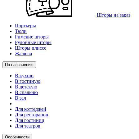
Шторы на заказ
Портьеры
Тюли
Римские шторы
Рулонные шторы
Шторы плиссе
Жалюзи
По назначению
В кухню
В гостиную
В детскую
В спальню
В зал
Для коттеджей
Для ресторанов
Для гостиниц
Для театров
Особенности