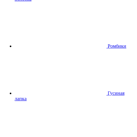
Ромбики
Гусиная
лапка