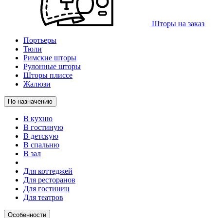
Шторы на заказ
Портьеры
Тюли
Римские шторы
Рулонные шторы
Шторы плиссе
Жалюзи
По назначению
В кухню
В гостиную
В детскую
В спальню
В зал
Для коттеджей
Для ресторанов
Для гостиниц
Для театров
Особенности