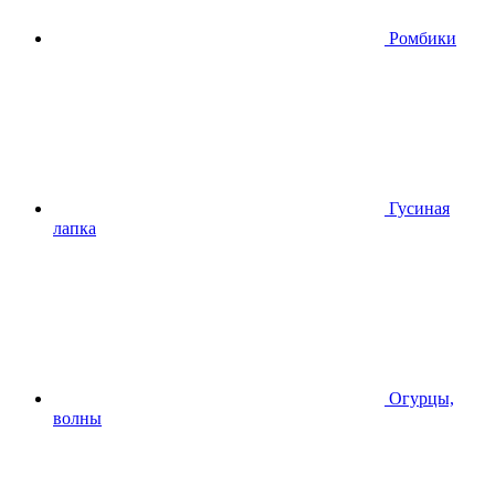
Ромбики
Гусиная
лапка
Огурцы,
волны