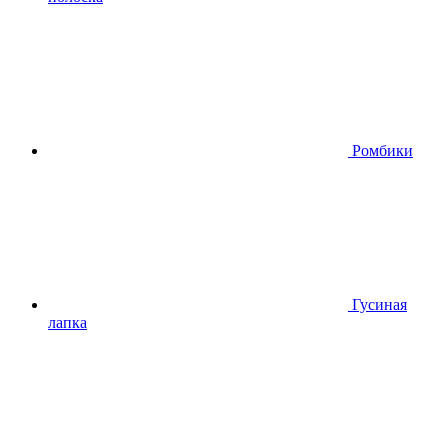
Ромбики
Гусиная
лапка