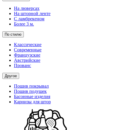
На люверсах
На шторной ленте
С ламбрекеном
Более 3 м.
По стилю
Классические
Современные
Французские
Австрийские
Прованс
Другое
Пошив покрывал
Пошив подушек
Басонные изделия
Карнизы для штор