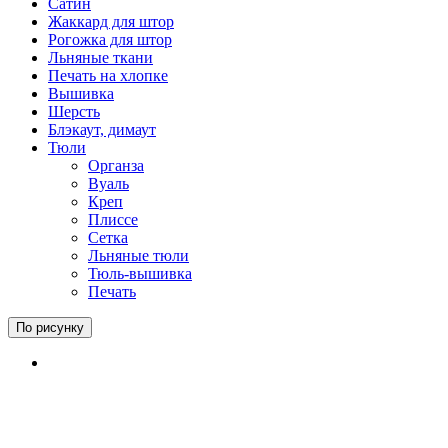
Сатин
Жаккард для штор
Рогожка для штор
Льняные ткани
Печать на хлопке
Вышивка
Шерсть
Блэкаут, димаут
Тюли
Органза
Вуаль
Креп
Плиссе
Сетка
Льняные тюли
Тюль-вышивка
Печать
По рисунку