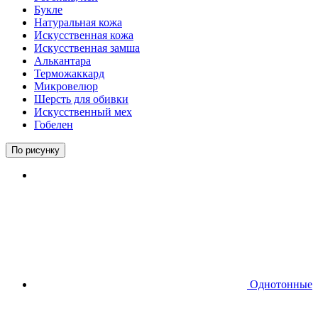
Букле
Натуральная кожа
Искусственная кожа
Искусственная замша
Алькантара
Терможаккард
Микровелюр
Шерсть для обивки
Искусственный мех
Гобелен
По рисунку
Однотонные