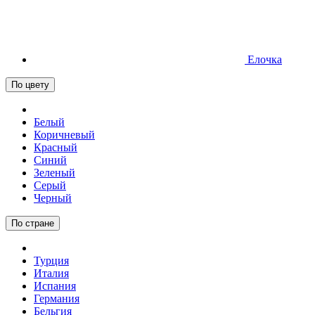
Елочка
По цвету
Белый
Коричневый
Красный
Синий
Зеленый
Серый
Черный
По стране
Турция
Италия
Испания
Германия
Бельгия