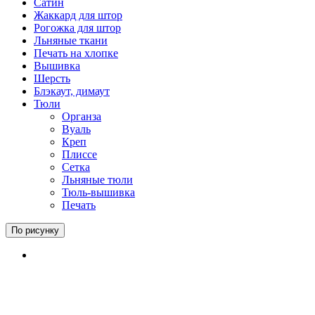
Сатин
Жаккард для штор
Рогожка для штор
Льняные ткани
Печать на хлопке
Вышивка
Шерсть
Блэкаут, димаут
Тюли
Органза
Вуаль
Креп
Плиссе
Сетка
Льняные тюли
Тюль-вышивка
Печать
По рисунку