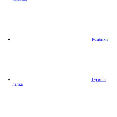
Ромбики
Гусиная
лапка