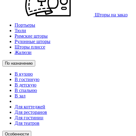
Шторы на заказ
Портьеры
Тюли
Римские шторы
Рулонные шторы
Шторы плиссе
Жалюзи
По назначению
В кухню
В гостиную
В детскую
В спальню
В зал
Для коттеджей
Для ресторанов
Для гостиниц
Для театров
Особенности