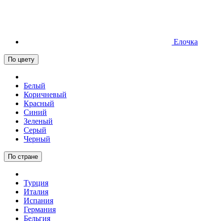
Елочка
По цвету
Белый
Коричневый
Красный
Синий
Зеленый
Серый
Черный
По стране
Турция
Италия
Испания
Германия
Бельгия