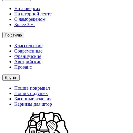
На люверсах
На шторной ленте
С ламбрекеном
Более 3 м.
По стилю
Классические
Современные
Французские
Австрийские
Прованс
Другое
Пошив покрывал
Пошив подушек
Басонные изделия
Карнизы для штор