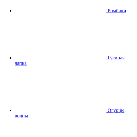
Ромбики
Гусиная
лапка
Огурцы,
волны