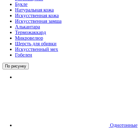
Букле
Натуральная кожа
Искусственная кожа
Искусственная замша
Алькантара
Терможаккард
Микровелюр
Шерсть для обивки
Искусственный мех
Гобелен
По рисунку
Однотонные