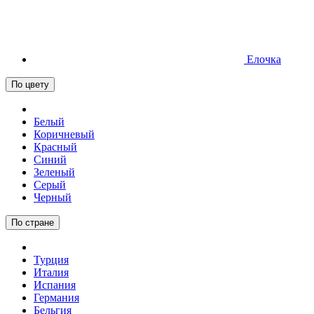
Елочка
По цвету
Белый
Коричневый
Красный
Синий
Зеленый
Серый
Черный
По стране
Турция
Италия
Испания
Германия
Бельгия