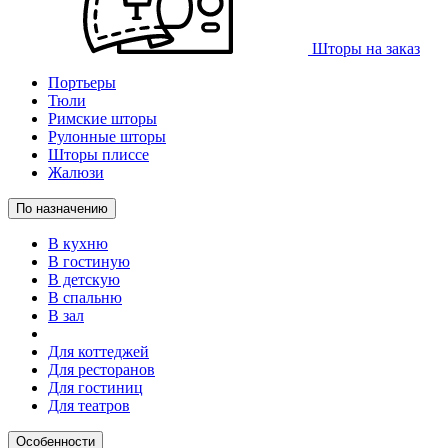
Шторы на заказ
Портьеры
Тюли
Римские шторы
Рулонные шторы
Шторы плиссе
Жалюзи
По назначению
В кухню
В гостиную
В детскую
В спальню
В зал
Для коттеджей
Для ресторанов
Для гостиниц
Для театров
Особенности