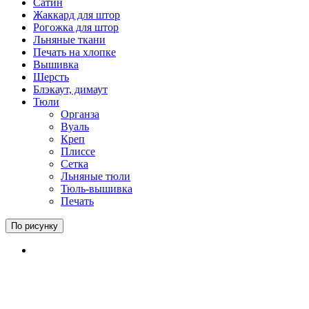
Сатин
Жаккард для штор
Рогожка для штор
Льняные ткани
Печать на хлопке
Вышивка
Шерсть
Блэкаут, димаут
Тюли
Органза
Вуаль
Креп
Плиссе
Сетка
Льняные тюли
Тюль-вышивка
Печать
По рисунку