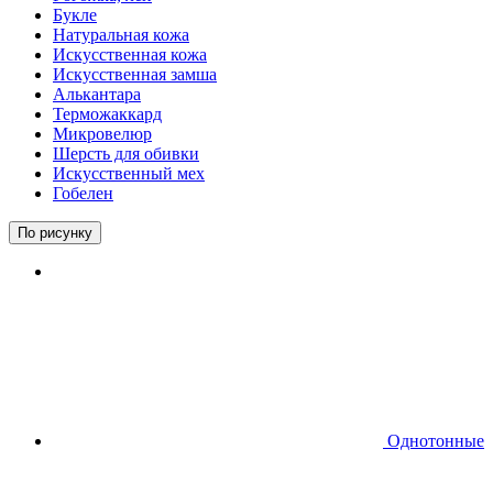
Букле
Натуральная кожа
Искусственная кожа
Искусственная замша
Алькантара
Терможаккард
Микровелюр
Шерсть для обивки
Искусственный мех
Гобелен
По рисунку
Однотонные