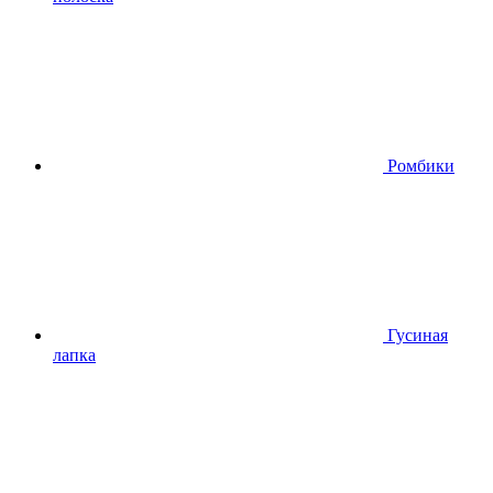
Ромбики
Гусиная
лапка