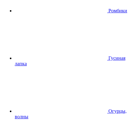
Ромбики
Гусиная
лапка
Огурцы,
волны