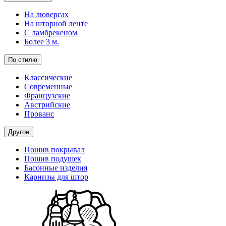
На люверсах
На шторной ленте
С ламбрекеном
Более 3 м.
По стилю
Классические
Современные
Французские
Австрийские
Прованс
Другое
Пошив покрывал
Пошив подушек
Басонные изделия
Карнизы для штор