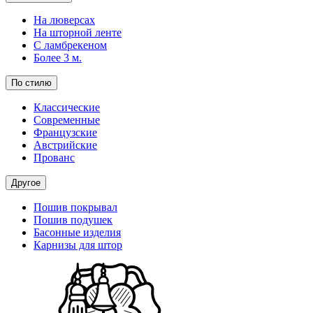
На люверсах
На шторной ленте
С ламбрекеном
Более 3 м.
По стилю
Классические
Современные
Французские
Австрийские
Прованс
Другое
Пошив покрывал
Пошив подушек
Басонные изделия
Карнизы для штор