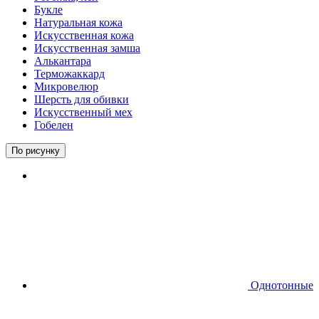
Букле
Натуральная кожа
Искусственная кожа
Искусственная замша
Алькантара
Терможаккард
Микровелюр
Шерсть для обивки
Искусственный мех
Гобелен
По рисунку
Однотонные