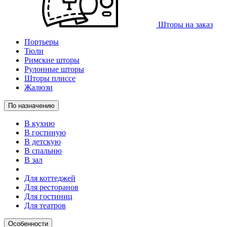
Шторы на заказ
Портьеры
Тюли
Римские шторы
Рулонные шторы
Шторы плиссе
Жалюзи
По назначению
В кухню
В гостиную
В детскую
В спальню
В зал
Для коттеджей
Для ресторанов
Для гостиниц
Для театров
Особенности