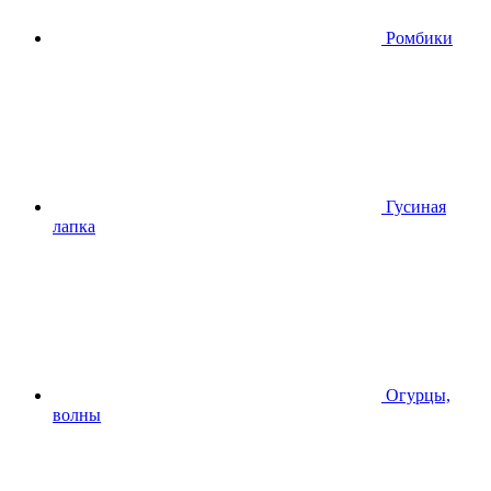
Ромбики
Гусиная
лапка
Огурцы,
волны