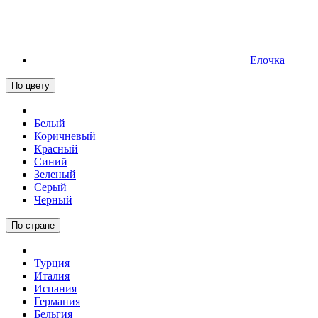
Елочка
По цвету
Белый
Коричневый
Красный
Синий
Зеленый
Серый
Черный
По стране
Турция
Италия
Испания
Германия
Бельгия