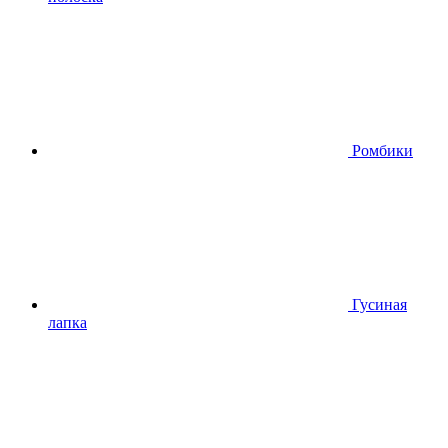
Ромбики
Гусиная
лапка