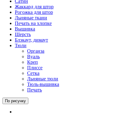
Сатин
Жаккард для штор
Рогожка для штор
Льняные ткани
Печать на хлопке
Вышивка
Шерсть
Блэкаут, димаут
Тюли
Органза
Вуаль
Креп
Плиссе
Сетка
Льняные тюли
Тюль-вышивка
Печать
По рисунку