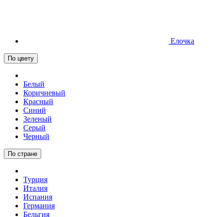
Елочка
По цвету
Белый
Коричневый
Красный
Синий
Зеленый
Серый
Черный
По стране
Турция
Италия
Испания
Германия
Бельгия