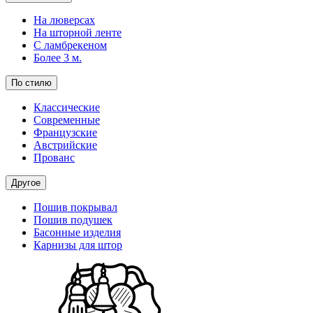
На люверсах
На шторной ленте
С ламбрекеном
Более 3 м.
По стилю
Классические
Современные
Французские
Австрийские
Прованс
Другое
Пошив покрывал
Пошив подушек
Басонные изделия
Карнизы для штор