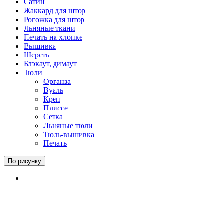
Сатин
Жаккард для штор
Рогожка для штор
Льняные ткани
Печать на хлопке
Вышивка
Шерсть
Блэкаут, димаут
Тюли
Органза
Вуаль
Креп
Плиссе
Сетка
Льняные тюли
Тюль-вышивка
Печать
По рисунку