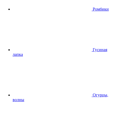
Ромбики
Гусиная
лапка
Огурцы,
волны