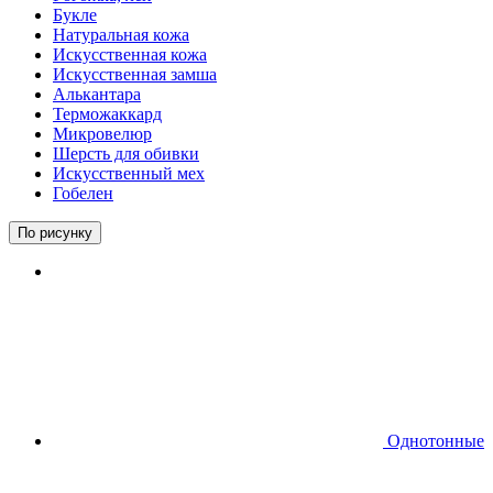
Букле
Натуральная кожа
Искусственная кожа
Искусственная замша
Алькантара
Терможаккард
Микровелюр
Шерсть для обивки
Искусственный мех
Гобелен
По рисунку
Однотонные