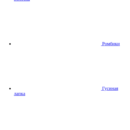
Ромбики
Гусиная
лапка