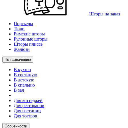
Шторы на заказ
Портьеры
Тюли
Римские шторы
Рулонные шторы
Шторы плиссе
Жалюзи
По назначению
В кухню
В гостиную
В детскую
В спальню
В зал
Для коттеджей
Для ресторанов
Для гостиниц
Для театров
Особенности