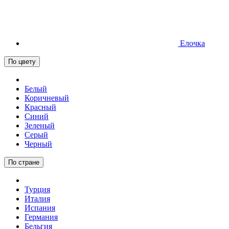
Елочка
По цвету
Белый
Коричневый
Красный
Синий
Зеленый
Серый
Черный
По стране
Турция
Италия
Испания
Германия
Бельгия