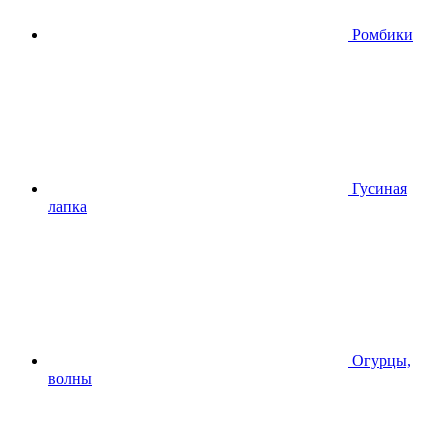
Ромбики
Гусиная
лапка
Огурцы,
волны