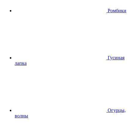
Ромбики
Гусиная
лапка
Огурцы,
волны