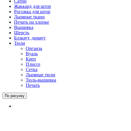
Сатин
Жаккард для штор
Рогожка для штор
Льняные ткани
Печать на хлопке
Вышивка
Шерсть
Блэкаут, димаут
Тюли
Органза
Вуаль
Креп
Плиссе
Сетка
Льняные тюли
Тюль-вышивка
Печать
По рисунку