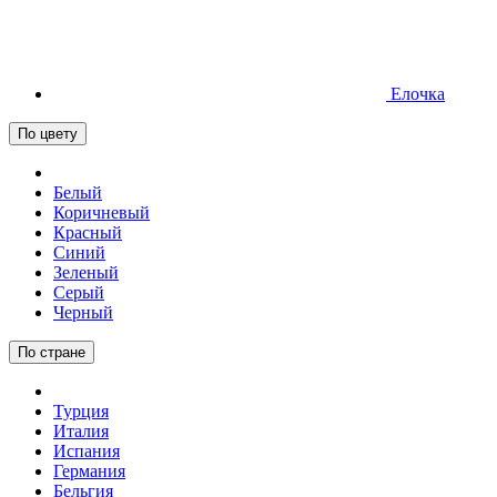
Елочка
По цвету
Белый
Коричневый
Красный
Синий
Зеленый
Серый
Черный
По стране
Турция
Италия
Испания
Германия
Бельгия