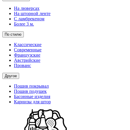
На люверсах
На шторной ленте
С ламбрекеном
Более 3 м.
По стилю
Классические
Современные
Французские
Австрийские
Прованс
Другое
Пошив покрывал
Пошив подушек
Басонные изделия
Карнизы для штор