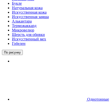
Букле
Натуральная кожа
Искусственная кожа
Искусственная замша
Алькантара
Терможаккард
Микровелюр
Шерсть для обивки
Искусственный мех
Гобелен
По рисунку
Однотонные