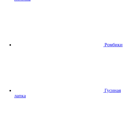
Ромбики
Гусиная
лапка