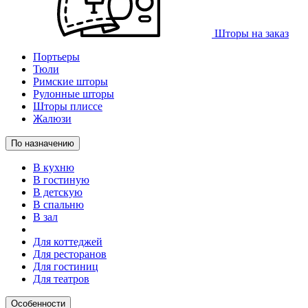
Шторы на заказ
Портьеры
Тюли
Римские шторы
Рулонные шторы
Шторы плиссе
Жалюзи
По назначению
В кухню
В гостиную
В детскую
В спальню
В зал
Для коттеджей
Для ресторанов
Для гостиниц
Для театров
Особенности