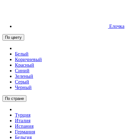
Елочка
По цвету
Белый
Коричневый
Красный
Синий
Зеленый
Серый
Черный
По стране
Турция
Италия
Испания
Германия
Бельгия