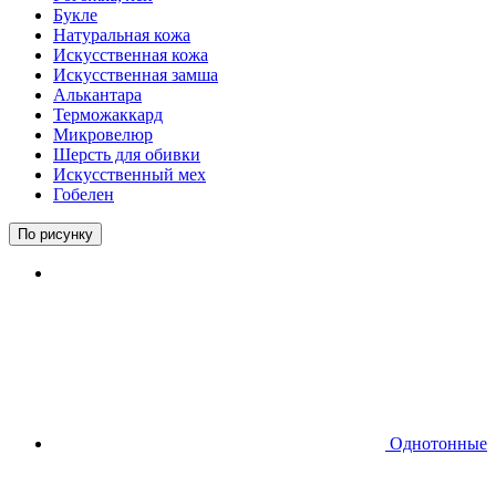
Букле
Натуральная кожа
Искусственная кожа
Искусственная замша
Алькантара
Терможаккард
Микровелюр
Шерсть для обивки
Искусственный мех
Гобелен
По рисунку
Однотонные