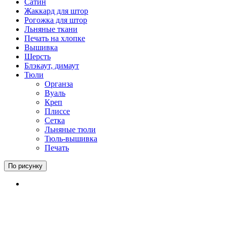
Сатин
Жаккард для штор
Рогожка для штор
Льняные ткани
Печать на хлопке
Вышивка
Шерсть
Блэкаут, димаут
Тюли
Органза
Вуаль
Креп
Плиссе
Сетка
Льняные тюли
Тюль-вышивка
Печать
По рисунку