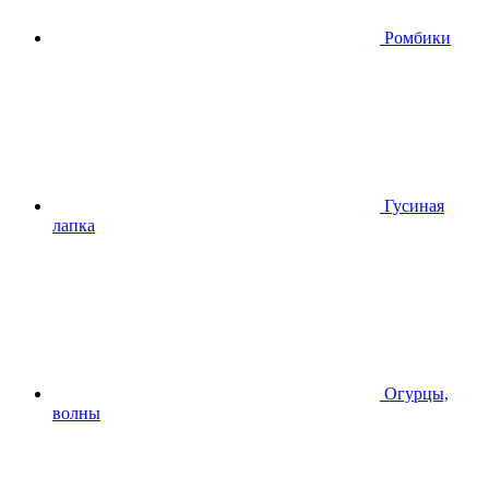
Ромбики
Гусиная
лапка
Огурцы,
волны