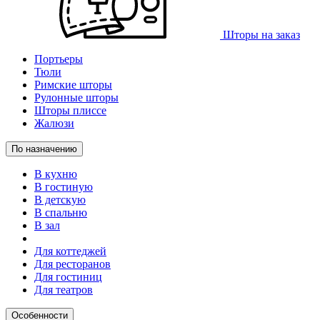
Шторы на заказ
Портьеры
Тюли
Римские шторы
Рулонные шторы
Шторы плиссе
Жалюзи
По назначению
В кухню
В гостиную
В детскую
В спальню
В зал
Для коттеджей
Для ресторанов
Для гостиниц
Для театров
Особенности