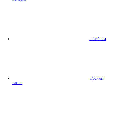
Ромбики
Гусиная
лапка