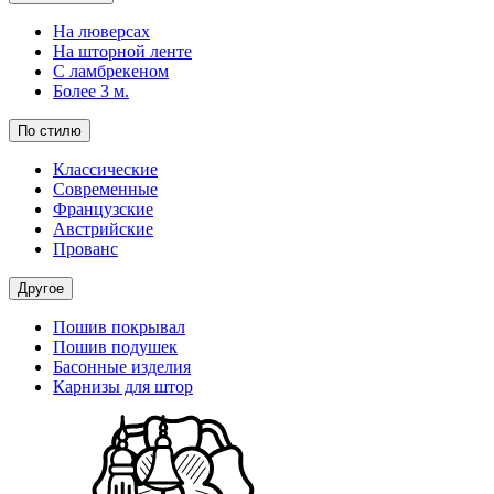
На люверсах
На шторной ленте
С ламбрекеном
Более 3 м.
По стилю
Классические
Современные
Французские
Австрийские
Прованс
Другое
Пошив покрывал
Пошив подушек
Басонные изделия
Карнизы для штор