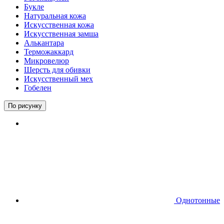
Букле
Натуральная кожа
Искусственная кожа
Искусственная замша
Алькантара
Терможаккард
Микровелюр
Шерсть для обивки
Искусственный мех
Гобелен
По рисунку
Однотонные