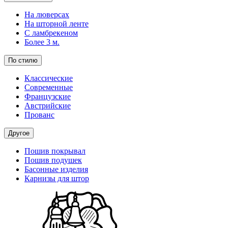
На люверсах
На шторной ленте
С ламбрекеном
Более 3 м.
По стилю
Классические
Современные
Французские
Австрийские
Прованс
Другое
Пошив покрывал
Пошив подушек
Басонные изделия
Карнизы для штор