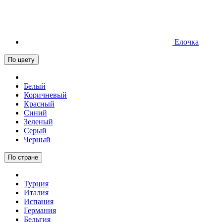
Елочка
По цвету
Белый
Коричневый
Красный
Синий
Зеленый
Серый
Черный
По стране
Турция
Италия
Испания
Германия
Бельгия