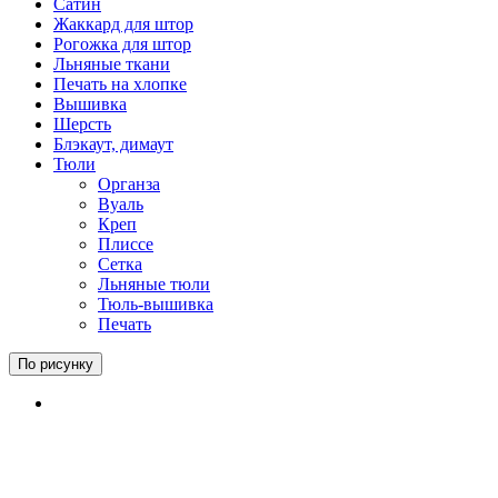
Сатин
Жаккард для штор
Рогожка для штор
Льняные ткани
Печать на хлопке
Вышивка
Шерсть
Блэкаут, димаут
Тюли
Органза
Вуаль
Креп
Плиссе
Сетка
Льняные тюли
Тюль-вышивка
Печать
По рисунку