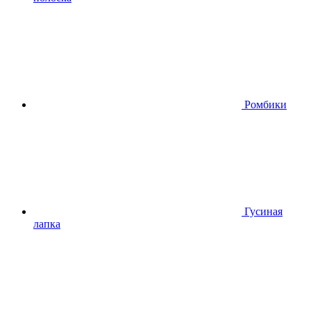
Ромбики
Гусиная
лапка