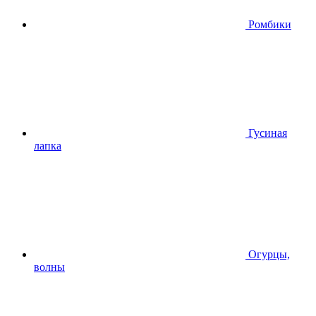
Ромбики
Гусиная
лапка
Огурцы,
волны