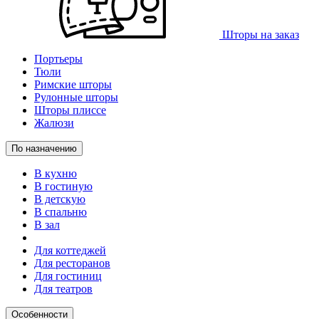
Шторы на заказ
Портьеры
Тюли
Римские шторы
Рулонные шторы
Шторы плиссе
Жалюзи
По назначению
В кухню
В гостиную
В детскую
В спальню
В зал
Для коттеджей
Для ресторанов
Для гостиниц
Для театров
Особенности