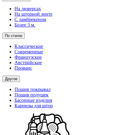
На люверсах
На шторной ленте
С ламбрекеном
Более 3 м.
По стилю
Классические
Современные
Французские
Австрийские
Прованс
Другое
Пошив покрывал
Пошив подушек
Басонные изделия
Карнизы для штор