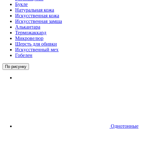
Букле
Натуральная кожа
Искусственная кожа
Искусственная замша
Алькантара
Терможаккард
Микровелюр
Шерсть для обивки
Искусственный мех
Гобелен
По рисунку
Однотонные