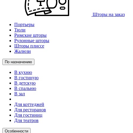
Шторы на заказ
Портьеры
Тюли
Римские шторы
Рулонные шторы
Шторы плиссе
Жалюзи
По назначению
В кухню
В гостиную
В детскую
В спальню
В зал
Для коттеджей
Для ресторанов
Для гостиниц
Для театров
Особенности