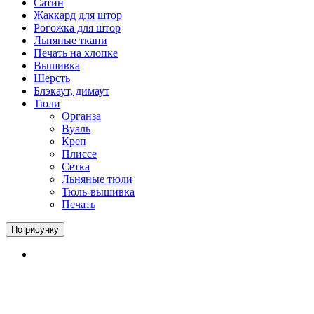
Сатин
Жаккард для штор
Рогожка для штор
Льняные ткани
Печать на хлопке
Вышивка
Шерсть
Блэкаут, димаут
Тюли
Органза
Вуаль
Креп
Плиссе
Сетка
Льняные тюли
Тюль-вышивка
Печать
По рисунку