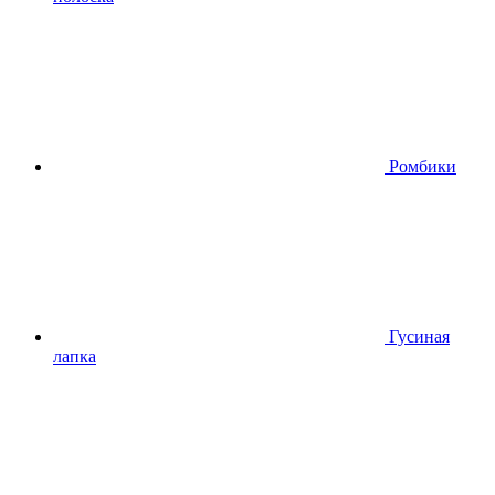
Ромбики
Гусиная
лапка