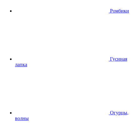
Ромбики
Гусиная
лапка
Огурцы,
волны