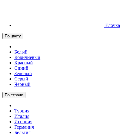
Елочка
По цвету
Белый
Коричневый
Красный
Синий
Зеленый
Серый
Черный
По стране
Турция
Италия
Испания
Германия
Бельгия