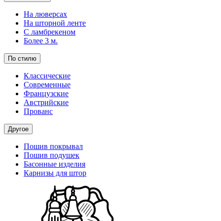
На люверсах
На шторной ленте
С ламбрекеном
Более 3 м.
По стилю
Классические
Современные
Французские
Австрийские
Прованс
Другое
Пошив покрывал
Пошив подушек
Басонные изделия
Карнизы для штор