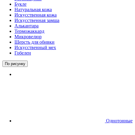
Букле
Натуральная кожа
Искусственная кожа
Искусственная замша
Алькантара
Терможаккард
Микровелюр
Шерсть для обивки
Искусственный мех
Гобелен
По рисунку
Однотонные