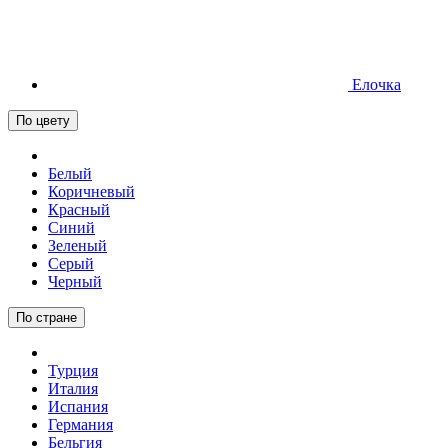
Елочка
По цвету
Белый
Коричневый
Красный
Синий
Зеленый
Серый
Черный
По стране
Турция
Италия
Испания
Германия
Бельгия