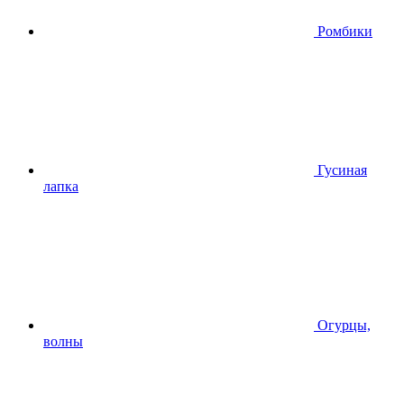
Ромбики
Гусиная
лапка
Огурцы,
волны