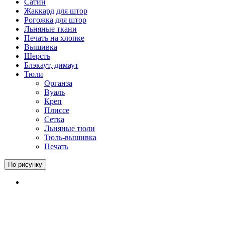
Сатин
Жаккард для штор
Рогожка для штор
Льняные ткани
Печать на хлопке
Вышивка
Шерсть
Блэкаут, димаут
Тюли
Органза
Вуаль
Креп
Плиссе
Сетка
Льняные тюли
Тюль-вышивка
Печать
По рисунку