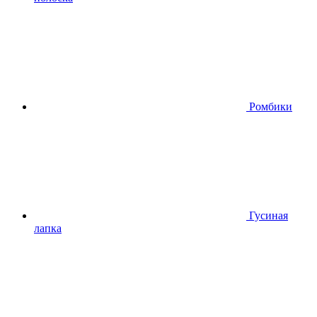
Ромбики
Гусиная
лапка