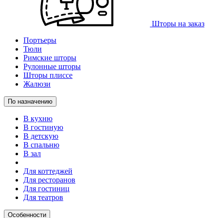
Шторы на заказ
Портьеры
Тюли
Римские шторы
Рулонные шторы
Шторы плиссе
Жалюзи
По назначению
В кухню
В гостиную
В детскую
В спальню
В зал
Для коттеджей
Для ресторанов
Для гостиниц
Для театров
Особенности