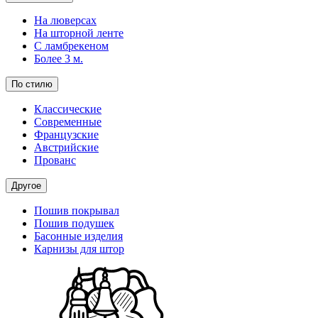
На люверсах
На шторной ленте
С ламбрекеном
Более 3 м.
По стилю
Классические
Современные
Французские
Австрийские
Прованс
Другое
Пошив покрывал
Пошив подушек
Басонные изделия
Карнизы для штор