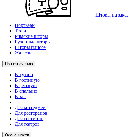
Шторы на заказ
Портьеры
Тюли
Римские шторы
Рулонные шторы
Шторы плиссе
Жалюзи
По назначению
В кухню
В гостиную
В детскую
В спальню
В зал
Для коттеджей
Для ресторанов
Для гостиниц
Для театров
Особенности