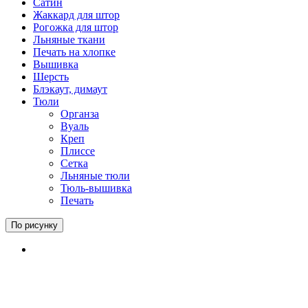
Сатин
Жаккард для штор
Рогожка для штор
Льняные ткани
Печать на хлопке
Вышивка
Шерсть
Блэкаут, димаут
Тюли
Органза
Вуаль
Креп
Плиссе
Сетка
Льняные тюли
Тюль-вышивка
Печать
По рисунку