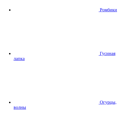
Ромбики
Гусиная
лапка
Огурцы,
волны