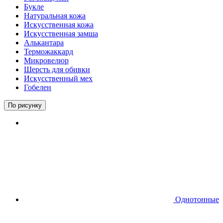
Букле
Натуральная кожа
Искусственная кожа
Искусственная замша
Алькантара
Терможаккард
Микровелюр
Шерсть для обивки
Искусственный мех
Гобелен
По рисунку
Однотонные