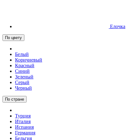
Елочка
По цвету
Белый
Коричневый
Красный
Синий
Зеленый
Серый
Черный
По стране
Турция
Италия
Испания
Германия
Бельгия