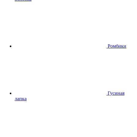
Ромбики
Гусиная
лапка