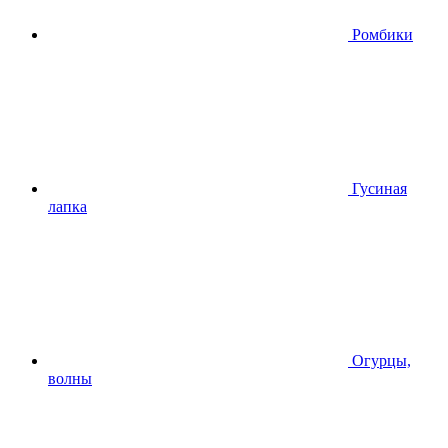
Ромбики
Гусиная
лапка
Огурцы,
волны