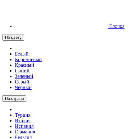
Елочка
По цвету
Белый
Коричневый
Красный
Синий
Зеленый
Серый
Черный
По стране
Турция
Италия
Испания
Германия
Бельгия