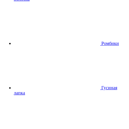
Ромбики
Гусиная
лапка