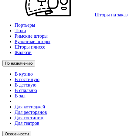
Шторы на заказ
Портьеры
Тюли
Римские шторы
Рулонные шторы
Шторы плиссе
Жалюзи
По назначению
В кухню
В гостиную
В детскую
В спальню
В зал
Для коттеджей
Для ресторанов
Для гостиниц
Для театров
Особенности