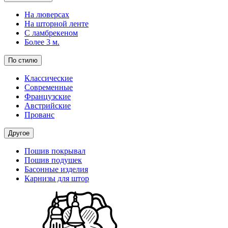
На люверсах
На шторной ленте
С ламбрекеном
Более 3 м.
По стилю
Классические
Современные
Французские
Австрийские
Прованс
Другое
Пошив покрывал
Пошив подушек
Басонные изделия
Карнизы для штор