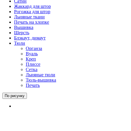
Сатин
Жаккард для штор
Рогожка для штор
Льняные ткани
Печать на хлопке
Вышивка
Шерсть
Блэкаут, димаут
Тюли
Органза
Вуаль
Креп
Плиссе
Сетка
Льняные тюли
Тюль-вышивка
Печать
По рисунку