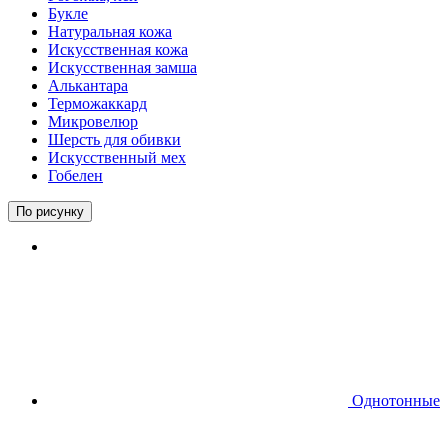
Букле
Натуральная кожа
Искусственная кожа
Искусственная замша
Алькантара
Терможаккард
Микровелюр
Шерсть для обивки
Искусственный мех
Гобелен
По рисунку
Однотонные