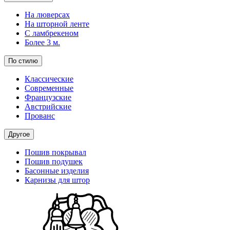
На люверсах
На шторной ленте
С ламбрекеном
Более 3 м.
По стилю
Классические
Современные
Французские
Австрийские
Прованс
Другое
Пошив покрывал
Пошив подушек
Басонные изделия
Карнизы для штор