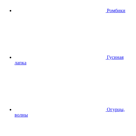
Ромбики
Гусиная
лапка
Огурцы,
волны