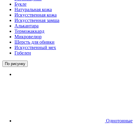
Букле
Натуральная кожа
Искусственная кожа
Искусственная замша
Алькантара
Терможаккард
Микровелюр
Шерсть для обивки
Искусственный мех
Гобелен
По рисунку
Однотонные