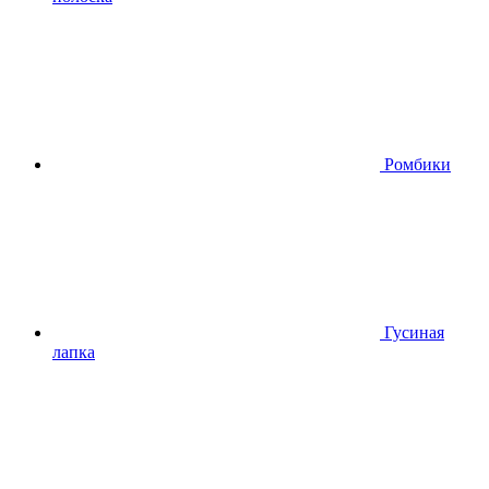
Ромбики
Гусиная
лапка