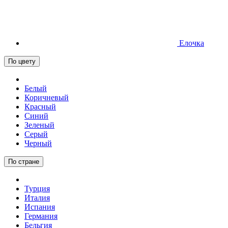
Елочка
По цвету
Белый
Коричневый
Красный
Синий
Зеленый
Серый
Черный
По стране
Турция
Италия
Испания
Германия
Бельгия