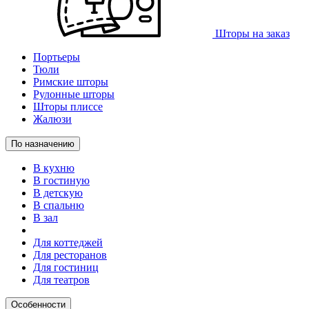
Шторы на заказ
Портьеры
Тюли
Римские шторы
Рулонные шторы
Шторы плиссе
Жалюзи
По назначению
В кухню
В гостиную
В детскую
В спальню
В зал
Для коттеджей
Для ресторанов
Для гостиниц
Для театров
Особенности