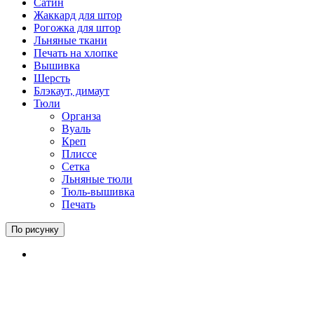
Сатин
Жаккард для штор
Рогожка для штор
Льняные ткани
Печать на хлопке
Вышивка
Шерсть
Блэкаут, димаут
Тюли
Органза
Вуаль
Креп
Плиссе
Сетка
Льняные тюли
Тюль-вышивка
Печать
По рисунку