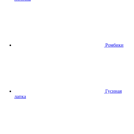
Ромбики
Гусиная
лапка