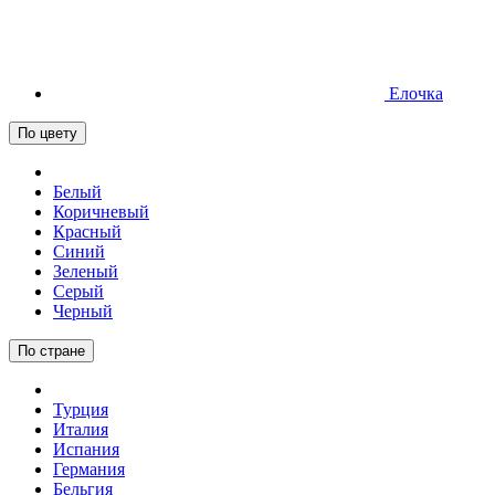
Елочка
По цвету
Белый
Коричневый
Красный
Синий
Зеленый
Серый
Черный
По стране
Турция
Италия
Испания
Германия
Бельгия