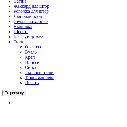
Сатин
Жаккард для штор
Рогожка для штор
Льняные ткани
Печать на хлопке
Вышивка
Шерсть
Блэкаут, димаут
Тюли
Органза
Вуаль
Креп
Плиссе
Сетка
Льняные тюли
Тюль-вышивка
Печать
По рисунку