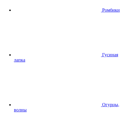
Ромбики
Гусиная
лапка
Огурцы,
волны