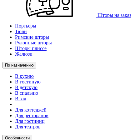
Шторы на заказ
Портьеры
Тюли
Римские шторы
Рулонные шторы
Шторы плиссе
Жалюзи
По назначению
В кухню
В гостиную
В детскую
В спальню
В зал
Для коттеджей
Для ресторанов
Для гостиниц
Для театров
Особенности