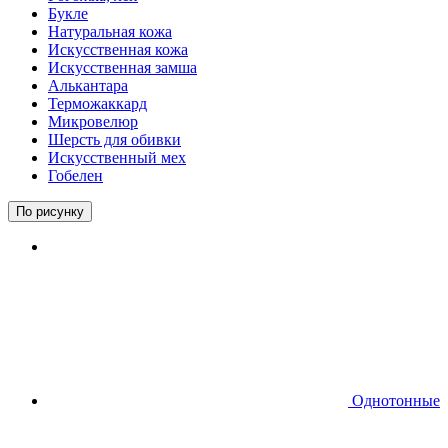
Букле
Натуральная кожа
Искусственная кожа
Искусственная замша
Алькантара
Терможаккард
Микровелюр
Шерсть для обивки
Искусственный мех
Гобелен
По рисунку
Однотонные