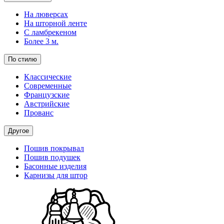
На люверсах
На шторной ленте
С ламбрекеном
Более 3 м.
По стилю
Классические
Современные
Французские
Австрийские
Прованс
Другое
Пошив покрывал
Пошив подушек
Басонные изделия
Карнизы для штор