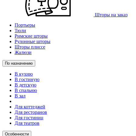
Шторы на заказ
Портьеры
Тюли
Римские шторы
Рулонные шторы
Шторы плиссе
Жалюзи
По назначению
В кухню
В гостиную
В детскую
В спальню
В зал
Для коттеджей
Для ресторанов
Для гостиниц
Для театров
Особенности