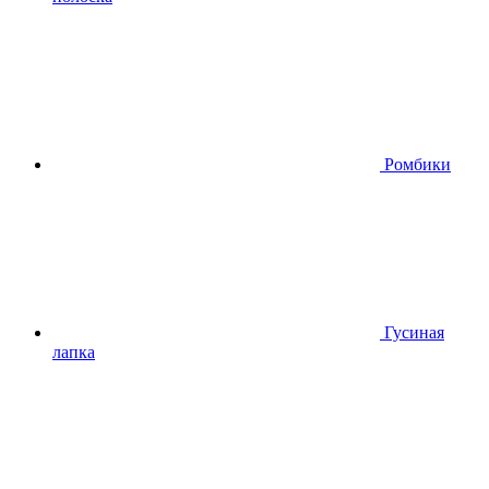
Ромбики
Гусиная
лапка