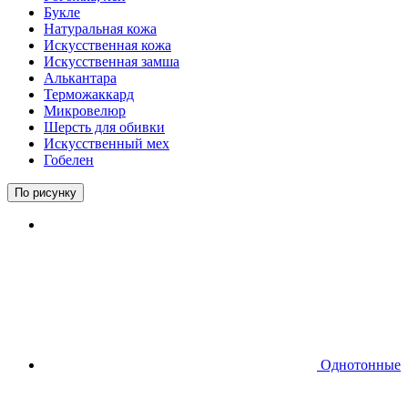
Букле
Натуральная кожа
Искусственная кожа
Искусственная замша
Алькантара
Терможаккард
Микровелюр
Шерсть для обивки
Искусственный мех
Гобелен
По рисунку
Однотонные