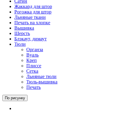
Сатин
Жаккард для штор
Рогожка для штор
Льняные ткани
Печать на хлопке
Вышивка
Шерсть
Блэкаут, димаут
Тюли
Органза
Вуаль
Креп
Плиссе
Сетка
Льняные тюли
Тюль-вышивка
Печать
По рисунку