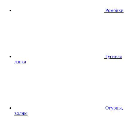
Ромбики
Гусиная
лапка
Огурцы,
волны