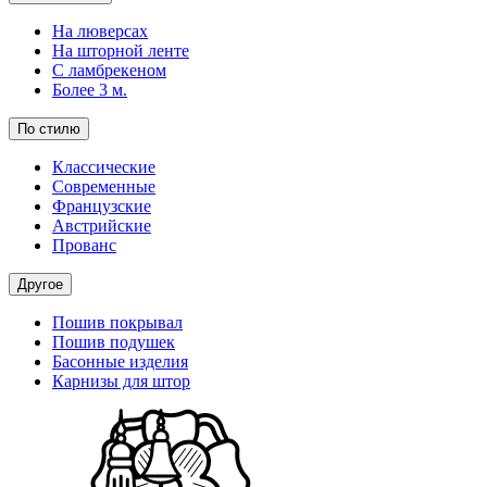
На люверсах
На шторной ленте
С ламбрекеном
Более 3 м.
По стилю
Классические
Современные
Французские
Австрийские
Прованс
Другое
Пошив покрывал
Пошив подушек
Басонные изделия
Карнизы для штор