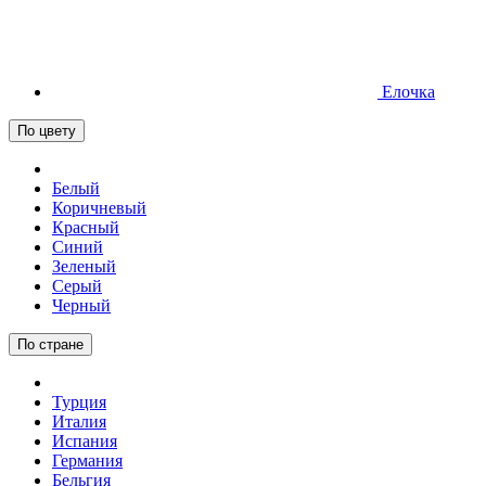
Елочка
По цвету
Белый
Коричневый
Красный
Синий
Зеленый
Серый
Черный
По стране
Турция
Италия
Испания
Германия
Бельгия