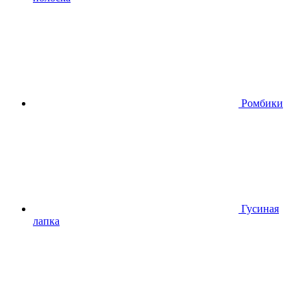
Ромбики
Гусиная
лапка