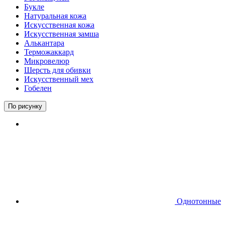
Букле
Натуральная кожа
Искусственная кожа
Искусственная замша
Алькантара
Терможаккард
Микровелюр
Шерсть для обивки
Искусственный мех
Гобелен
По рисунку
Однотонные