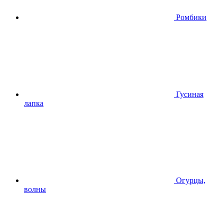
Ромбики
Гусиная
лапка
Огурцы,
волны