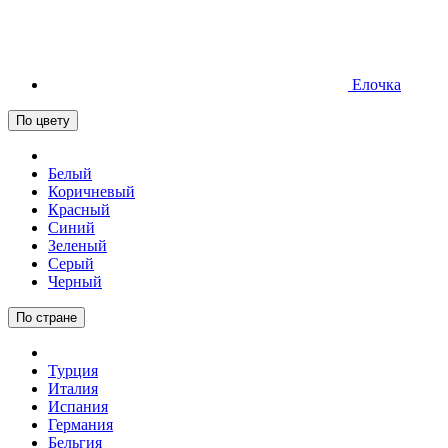
Елочка
По цвету
Белый
Коричневый
Красный
Синий
Зеленый
Серый
Черный
По стране
Турция
Италия
Испания
Германия
Бельгия