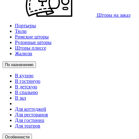
Шторы на заказ
Портьеры
Тюли
Римские шторы
Рулонные шторы
Шторы плиссе
Жалюзи
По назначению
В кухню
В гостиную
В детскую
В спальню
В зал
Для коттеджей
Для ресторанов
Для гостиниц
Для театров
Особенности