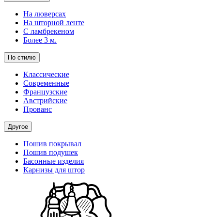
На люверсах
На шторной ленте
С ламбрекеном
Более 3 м.
По стилю
Классические
Современные
Французские
Австрийские
Прованс
Другое
Пошив покрывал
Пошив подушек
Басонные изделия
Карнизы для штор