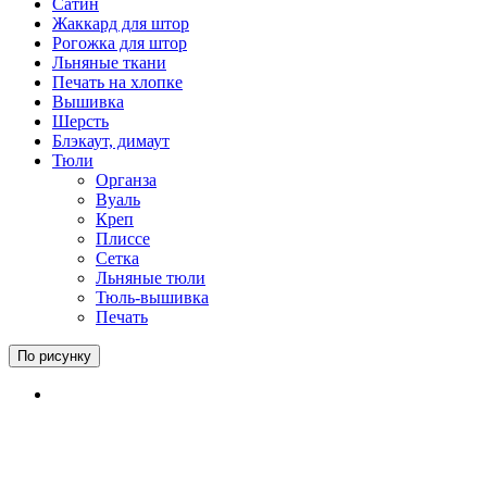
Сатин
Жаккард для штор
Рогожка для штор
Льняные ткани
Печать на хлопке
Вышивка
Шерсть
Блэкаут, димаут
Тюли
Органза
Вуаль
Креп
Плиссе
Сетка
Льняные тюли
Тюль-вышивка
Печать
По рисунку