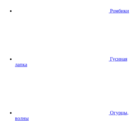
Ромбики
Гусиная
лапка
Огурцы,
волны