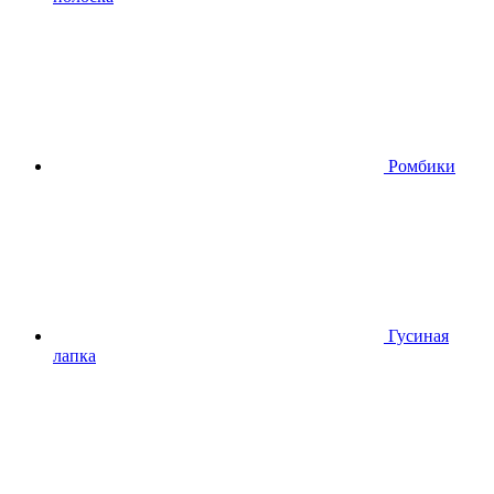
Ромбики
Гусиная
лапка