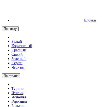
Елочка
По цвету
Белый
Коричневый
Красный
Синий
Зеленый
Серый
Черный
По стране
Турция
Италия
Испания
Германия
Бельгия