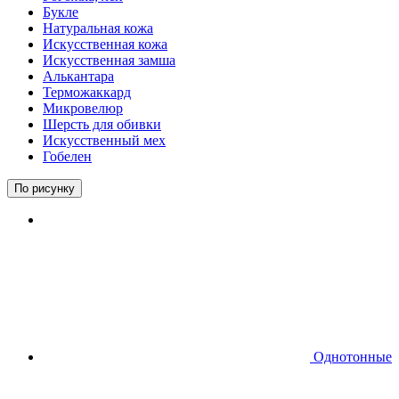
Букле
Натуральная кожа
Искусственная кожа
Искусственная замша
Алькантара
Терможаккард
Микровелюр
Шерсть для обивки
Искусственный мех
Гобелен
По рисунку
Однотонные