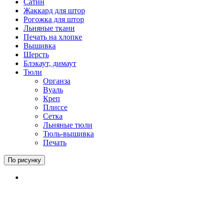
Сатин
Жаккард для штор
Рогожка для штор
Льняные ткани
Печать на хлопке
Вышивка
Шерсть
Блэкаут, димаут
Тюли
Органза
Вуаль
Креп
Плиссе
Сетка
Льняные тюли
Тюль-вышивка
Печать
По рисунку