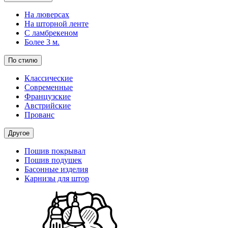
На люверсах
На шторной ленте
С ламбрекеном
Более 3 м.
По стилю
Классические
Современные
Французские
Австрийские
Прованс
Другое
Пошив покрывал
Пошив подушек
Басонные изделия
Карнизы для штор