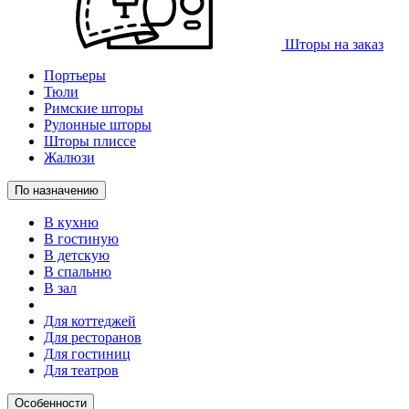
Шторы на заказ
Портьеры
Тюли
Римские шторы
Рулонные шторы
Шторы плиссе
Жалюзи
По назначению
В кухню
В гостиную
В детскую
В спальню
В зал
Для коттеджей
Для ресторанов
Для гостиниц
Для театров
Особенности