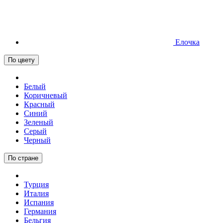
Елочка
По цвету
Белый
Коричневый
Красный
Синий
Зеленый
Серый
Черный
По стране
Турция
Италия
Испания
Германия
Бельгия