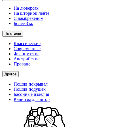
На люверсах
На шторной ленте
С ламбрекеном
Более 3 м.
По стилю
Классические
Современные
Французские
Австрийские
Прованс
Другое
Пошив покрывал
Пошив подушек
Басонные изделия
Карнизы для штор