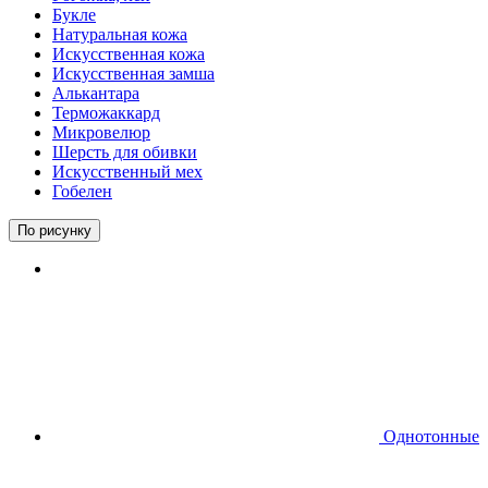
Букле
Натуральная кожа
Искусственная кожа
Искусственная замша
Алькантара
Терможаккард
Микровелюр
Шерсть для обивки
Искусственный мех
Гобелен
По рисунку
Однотонные