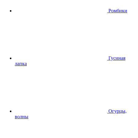
Ромбики
Гусиная
лапка
Огурцы,
волны