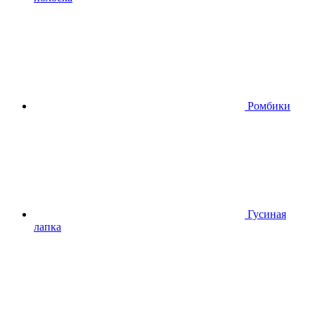
Ромбики
Гусиная
лапка