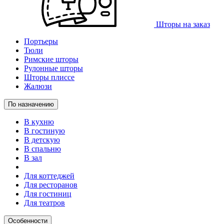
Шторы на заказ
Портьеры
Тюли
Римские шторы
Рулонные шторы
Шторы плиссе
Жалюзи
По назначению
В кухню
В гостиную
В детскую
В спальню
В зал
Для коттеджей
Для ресторанов
Для гостиниц
Для театров
Особенности