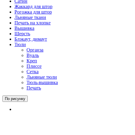
Сатин
Жаккард для штор
Рогожка для штор
Льняные ткани
Печать на хлопке
Вышивка
Шерсть
Блэкаут, димаут
Тюли
Органза
Вуаль
Креп
Плиссе
Сетка
Льняные тюли
Тюль-вышивка
Печать
По рисунку